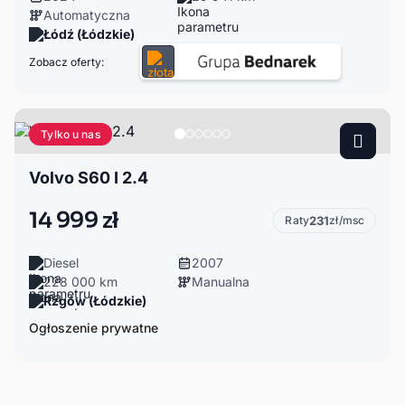
Automatyczna
Łódź (Łódzkie)
Zobacz oferty:
Tylko u nas
Volvo S60 I 2.4
14 999 zł
Raty
231
zł/msc
Diesel
2007
228 000 km
Manualna
Rzgów (Łódzkie)
Ogłoszenie prywatne