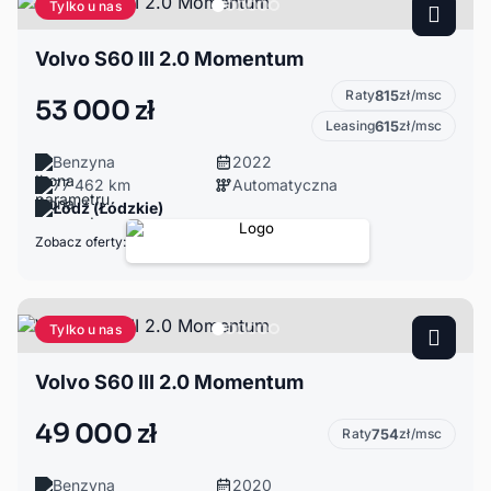
Tylko u nas
Volvo S60 III 2.0 Momentum
Raty
815
zł/msc
53 000 zł
Leasing
615
zł/msc
Benzyna
2022
77 462 km
Automatyczna
Łódź (Łódzkie)
Zobacz oferty:
Tylko u nas
Volvo S60 III 2.0 Momentum
49 000 zł
Raty
754
zł/msc
Benzyna
2020