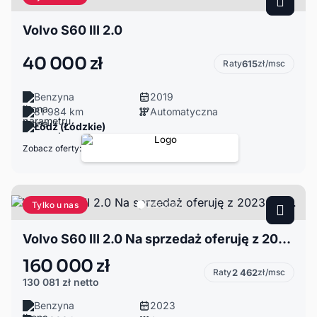
Volvo S60 III 2.0
40 000 zł
Raty
615
zł/msc
Benzyna
2019
81 984 km
Automatyczna
Łódź (Łódzkie)
Zobacz oferty:
Tylko u nas
Volvo S60 III 2.0 Na sprzedaż oferuję z 2023 roku.
160 000 zł
Raty
2 462
zł/msc
130 081 zł
netto
Benzyna
2023