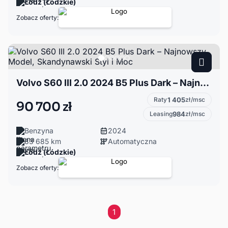
Łódź (Łódzkie)
Zobacz oferty:
Volvo S60 III 2.0 2024 B5 Plus Dark – Najnowszy Model, Skandynawski Styl i Moc
Raty
1 405
zł/msc
90 700 zł
Leasing
984
zł/msc
Benzyna
2024
83 685 km
Automatyczna
Łódź (Łódzkie)
Zobacz oferty:
1