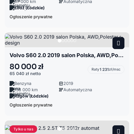
67 000 km
Automatyczna
Łódź (Łódzkie)
Ogłoszenie prywatne
Volvo S60 2.0 2019 salon Polska, AWD,Polestar,r-design
80 000 zł
Raty
1 231
zł/msc
65 040 zł
netto
Benzyna
2019
158 000 km
Automatyczna
Rzgów (Łódzkie)
Ogłoszenie prywatne
Tylko u nas