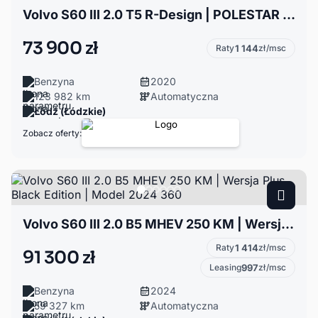
Volvo S60 III 2.0 T5 R-Design | POLESTAR | 2020 | Harman/Kardon | Skóra Nappa
73 900 zł
Raty
1 144
zł/msc
Benzyna
2020
123 982 km
Automatyczna
Łódź (Łódzkie)
Zobacz oferty:
Volvo S60 III 2.0 B5 MHEV 250 KM | Wersja Plus Black Edition | Model 2024 360
Raty
1 414
zł/msc
91 300 zł
Leasing
997
zł/msc
Benzyna
2024
59 327 km
Automatyczna