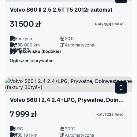
Volvo S60 II 2.5 2.5T T5 2012r automat
31 500 zł
Raty
484
zł/msc
Benzyna
2012
298 000 km
Automatyczna
Piątkowisko (Łódzkie)
Ogłoszenie prywatne
Volvo S60 I 2.4 2.4+LPG, Prywatne, Doinwestowane (faktury 30tyś+)
7 999 zł
Raty
123
zł/msc
LPG
2002
455 191 km
Automatyczna