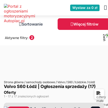
Wystaw za 0 zł
Sortowanie
Więcej filtrów
2
Aktywne filtry:
Strona główna
/
samochody osobowe
/
Volvo
/
S60
/
Łódzkie
/
Łódź
Volvo S60 Łódź | Ogłoszenia sprzedaży (17)
Oferty
1
- 17
z 17 znalezionych ogłoszeń