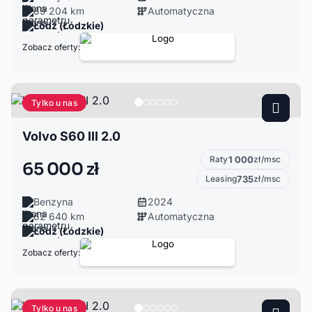
89 204 km
Automatyczna
Łódź (Łódzkie)
Zobacz oferty:
Tylko u nas
Volvo S60 III 2.0
Raty
1 000
zł/msc
65 000 zł
Leasing
735
zł/msc
Benzyna
2024
62 640 km
Automatyczna
Łódź (Łódzkie)
Zobacz oferty:
Tylko u nas