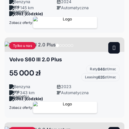
Benzyna
2024
80 145 km
Automatyczna
Łódź (Łódzkie)
Zobacz oferty:
Tylko u nas
Volvo S60 III 2.0 Plus
Raty
846
zł/msc
55 000 zł
Leasing
635
zł/msc
Benzyna
2023
72 343 km
Automatyczna
Łódź (Łódzkie)
Zobacz oferty: