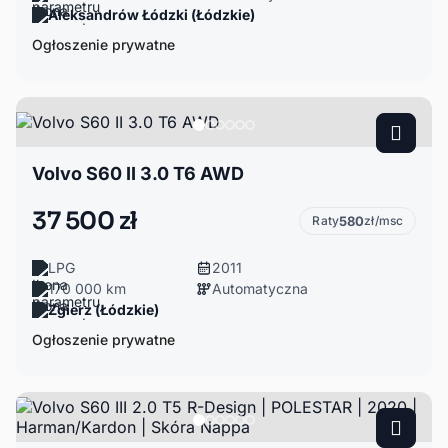
Aleksandrów Łódzki (Łódzkie)
Ogłoszenie prywatne
Volvo S60 II 3.0 T6 AWD
37 500 zł
Raty
580
zł/msc
LPG
2011
170 000 km
Automatyczna
Zgierz (Łódzkie)
Ogłoszenie prywatne