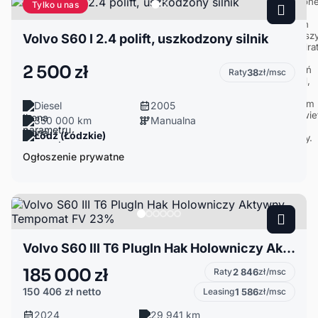
Tylko u nas
Volvo S60 I 2.4 polift, uszkodzony silnik
2 500 zł
Raty
38
zł/msc
Diesel
2005
350 000 km
Manualna
Łódź (Łódzkie)
Ogłoszenie prywatne
Volvo S60 III T6 PlugIn Hak Holowniczy Aktywny Tempomat FV 23%
185 000 zł
Raty
2 846
zł/msc
150 406 zł
netto
Leasing
1 586
zł/msc
2024
29 941 km