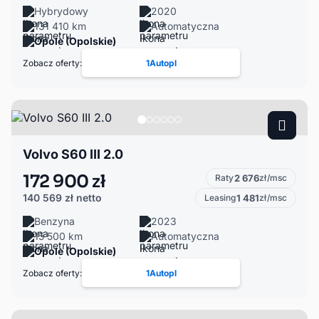
Hybrydowy
2020
131 410 km
Automatyczna
Opole (Opolskie)
Zobacz oferty:
1Autopl
Volvo S60 III 2.0
172 900 zł
Raty
2 676
zł/msc
140 569 zł
netto
Leasing
1 481
zł/msc
Benzyna
2023
15 500 km
Automatyczna
Opole (Opolskie)
Zobacz oferty:
1Autopl