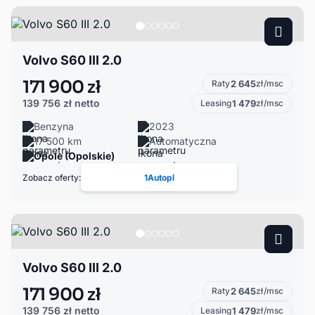
Volvo S60 III 2.0
171 900 zł
Raty
2 645
zł/msc
139 756 zł
netto
Leasing
1 479
zł/msc
Benzyna
2023
17 500 km
Automatyczna
Opole (Opolskie)
Zobacz oferty:
1Autopl
Volvo S60 III 2.0
171 900 zł
Raty
2 645
zł/msc
139 756 zł
netto
Leasing
1 479
zł/msc