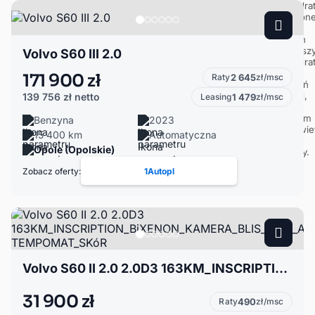
Volvo S60 III 2.0
171 900 zł
Raty
2 645
zł/msc
139 756 zł
netto
Leasing
1 479
zł/msc
Benzyna
2023
15 400 km
Automatyczna
Opole (Opolskie)
Zobacz oferty:
1Autopl
Volvo S60 II 2.0 2.0D3 163KM_INSCRIPTION_BiXENON_KAMERA_BLIS_NAVI_AKTYWNY TEMPOMAT_SKóR
31 900 zł
Raty
490
zł/msc