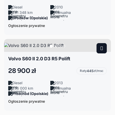
Diesel
2010
281 348 km
Manualna
Grodków (Opolskie)
Ogłoszenie prywatne
Volvo S60 II 2.0 D3 R5 Polift
28 900 zł
Raty
445
zł/msc
Diesel
2013
256 000 km
Manualna
Przechód (Opolskie)
Ogłoszenie prywatne