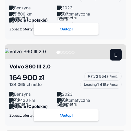
Benzyna
2023
9 500 km
Automatyczna
Opole (Opolskie)
Zobacz oferty:
1Autopl
Volvo S60 III 2.0
164 900 zł
Raty
2 554
zł/msc
134 065 zł
netto
Leasing
1 415
zł/msc
Benzyna
2023
45 420 km
Automatyczna
Opole (Opolskie)
Zobacz oferty:
1Autopl