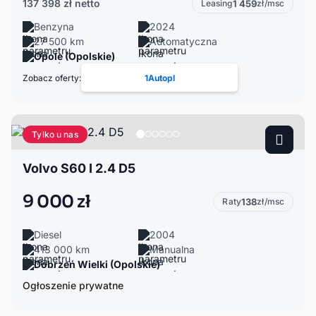
137 398 zł
netto
Leasing
1 459
zł/msc
Benzyna
2024
27 500 km
Automatyczna
Opole (Opolskie)
Zobacz oferty:
1Autopl
Tylko u nas
Volvo S60 I 2.4 D5
9 000 zł
Raty
138
zł/msc
Diesel
2004
413 000 km
Manualna
Dobrzeń Wielki (Opolskie)
Ogłoszenie prywatne