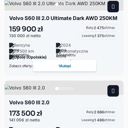
Volvo S60 III 2.0 Ultimate Dark AWD 250KM
159 900 zł
Raty
2 475
zł/msc
130 000 zł
netto
Leasing
1 375
zł/msc
Benzyna
2024
25 500 km
Automatyczna
Opole (Opolskie)
Zobacz oferty:
1Autopl
Volvo S60 III 2.0
173 500 zł
Raty
2 686
zł/msc
141 056 zł
netto
Leasing
1 486
zł/msc