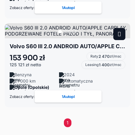
Zobacz oferty:
1Autopl
Volvo S60 III 2.0 ANDROID AUTO/APPLE CARPLAY, PODGRZEWANE FOTELE PRZÓD I TYŁ, PANORAMA,
153 900 zł
Raty
2 470
zł/msc
125 121 zł
netto
Leasing
1 400
zł/msc
Benzyna
2024
21 000 km
Automatyczna
Opole (Opolskie)
Zobacz oferty:
1Autopl
1