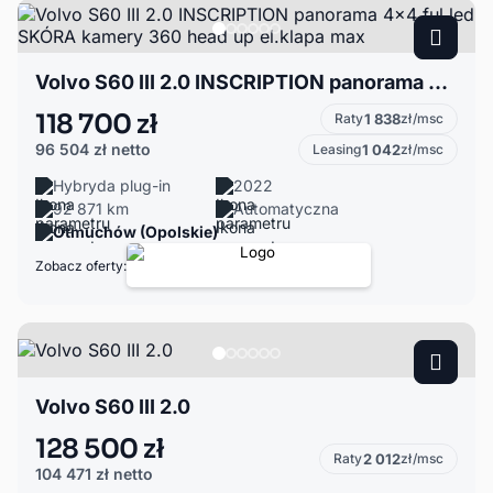
Volvo S60 III 2.0 INSCRIPTION panorama 4x4 ful led SKÓRA kamery 360 head up el.klapa max
118 700 zł
Raty
1 838
zł/msc
96 504 zł
netto
Leasing
1 042
zł/msc
Hybryda plug-in
2022
92 871 km
Automatyczna
Otmuchów (Opolskie)
Zobacz oferty:
Volvo S60 III 2.0
128 500 zł
Raty
2 012
zł/msc
104 471 zł
netto