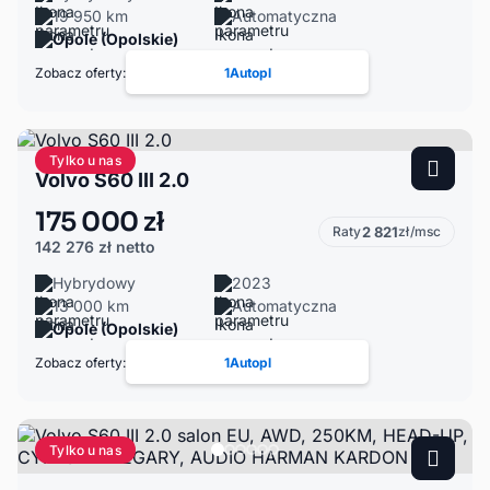
19 950 km
Automatyczna
Opole (Opolskie)
Zobacz oferty:
1Autopl
Tylko u nas
Volvo S60 III 2.0
175 000 zł
Raty
2 821
zł/msc
142 276 zł
netto
Hybrydowy
2023
13 000 km
Automatyczna
Opole (Opolskie)
Zobacz oferty:
1Autopl
Tylko u nas