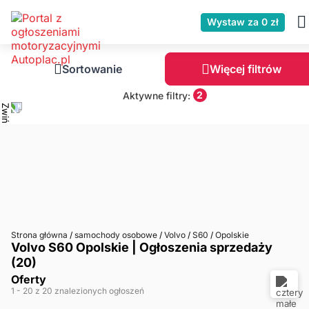
Wystaw za 0 zł
Sortowanie
Więcej filtrów
2
Aktywne filtry:
Strona główna
/
samochody osobowe
/
Volvo
/
S60
/
Opolskie
Volvo S60 Opolskie | Ogłoszenia sprzedaży
(20)
Oferty
1
- 20
z 20 znalezionych ogłoszeń