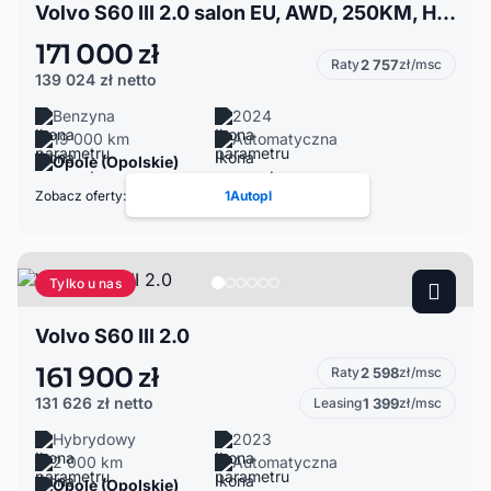
Volvo S60 III 2.0 salon EU, AWD, 250KM, HEAD-UP, CYFROWE ZEGARY, AUDIO HARMAN KARDON
171 000 zł
Raty
2 757
zł/msc
139 024 zł
netto
Benzyna
2024
19 000 km
Automatyczna
Opole (Opolskie)
Zobacz oferty:
1Autopl
Tylko u nas
Volvo S60 III 2.0
161 900 zł
Raty
2 598
zł/msc
131 626 zł
netto
Leasing
1 399
zł/msc
Hybrydowy
2023
2 000 km
Automatyczna
Opole (Opolskie)