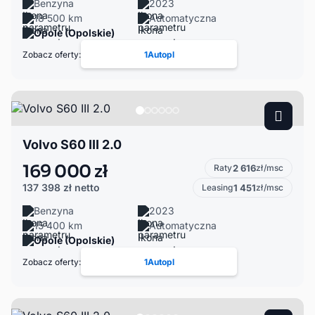
Benzyna
2023
18 500 km
Automatyczna
Opole (Opolskie)
Zobacz oferty:
1Autopl
Volvo S60 III 2.0
169 000 zł
Raty
2 616
zł/msc
137 398 zł
netto
Leasing
1 451
zł/msc
Benzyna
2023
15 400 km
Automatyczna
Opole (Opolskie)
Zobacz oferty:
1Autopl