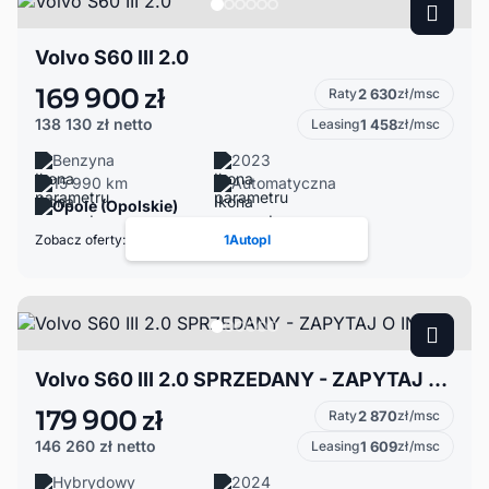
Volvo S60 III 2.0
169 900 zł
Raty
2 630
zł/msc
138 130 zł
netto
Leasing
1 458
zł/msc
Benzyna
2023
15 990 km
Automatyczna
Opole (Opolskie)
Zobacz oferty:
1Autopl
Volvo S60 III 2.0 SPRZEDANY - ZAPYTAJ O INNE
179 900 zł
Raty
2 870
zł/msc
146 260 zł
netto
Leasing
1 609
zł/msc
Hybrydowy
2024