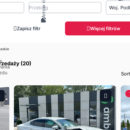
Przebieg
Woj. Podl
Zapisz filtr
Więcej filtrów
askie
rzedaży (20)
Sor