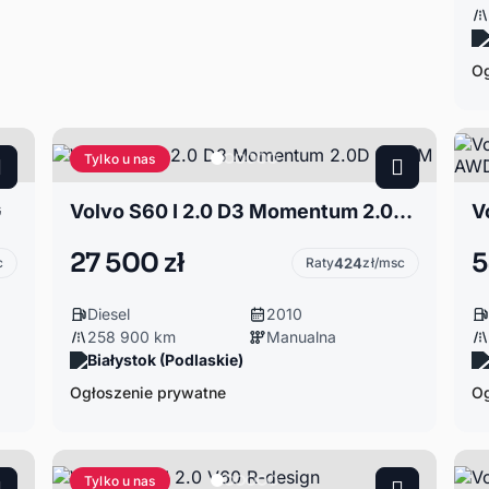
Og
Tylko u nas
G
Volvo S60 I 2.0 D3 Momentum 2.0D 163KM
27 500 zł
5
c
Raty
424
zł/msc
Diesel
2010
258 900 km
Manualna
Białystok (Podlaskie)
Ogłoszenie prywatne
Og
Tylko u nas