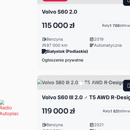
Volvo S60 2.0
115 000 zł
Raty
1 769
zł/ms
Benzyna
2019
97 000 km
Automatyczna
Białystok (Podlaskie)
Ogłoszenie prywatne
Volvo S60 III 2.0 ♂ T5 AWD R-Desi
119 000 zł
Raty
1 831
zł/ms
Benzyna
2021