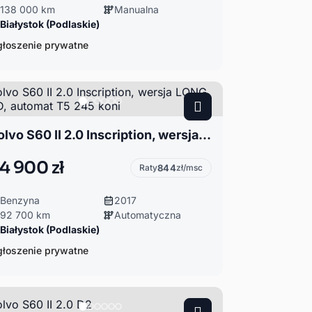
138 000 km
Manualna
Białystok (Podlaskie)
łoszenie prywatne
Volvo S60 II 2.0 Inscription, wersja LONG, AWD, automat T5 245 koni
4 900 zł
Raty
844
zł/msc
Benzyna
2017
92 700 km
Automatyczna
Białystok (Podlaskie)
łoszenie prywatne