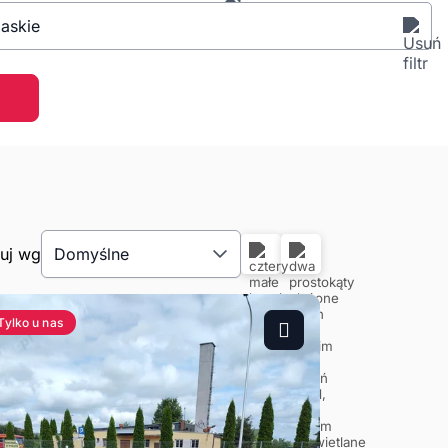
askie
tuj wg
Domyślne
Tylko u nas