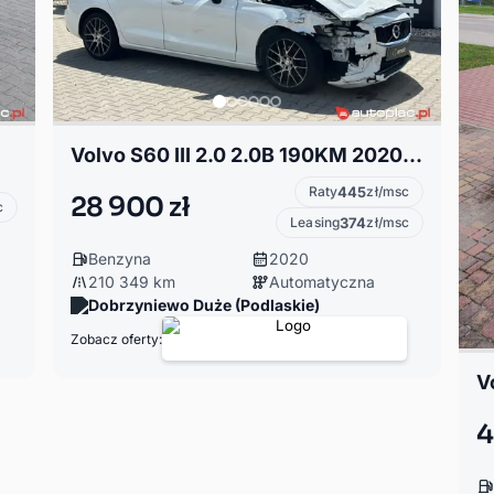
Volvo S60 III 2.0 2.0B 190KM 2020r. Salon Polska Inscription
Raty
445
zł/msc
28 900 zł
c
Leasing
374
zł/msc
Benzyna
2020
210 349 km
Automatyczna
Dobrzyniewo Duże (Podlaskie)
Zobacz oferty:
4