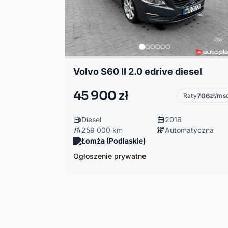
Volvo S60 II 2.0 edrive diesel
45 900 zł
Raty
706
zł/ms
Diesel
2016
259 000 km
Automatyczna
Łomża (Podlaskie)
Ogłoszenie prywatne