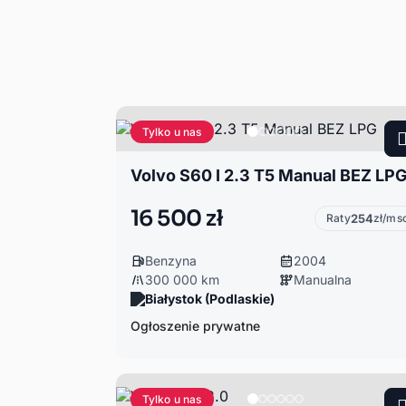
Tylko u nas
Volvo S60 I 2.3 T5 Manual BEZ LP
16 500 zł
Raty
254
zł/ms
Benzyna
2004
300 000 km
Manualna
Białystok (Podlaskie)
Ogłoszenie prywatne
Tylko u nas