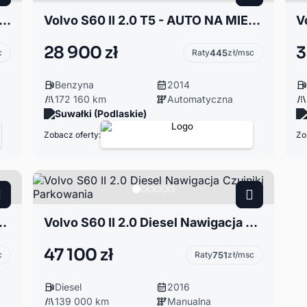
60 II 2.0 T5 PLATINUM / AUTO ZAKUPIONE W DRODZE
Volvo S60 II 2.0 T5 - AUTO NA MIEJSCU
28 900 zł
3
c
Raty
445
zł/msc
Benzyna
2014
172 160 km
Automatyczna
Suwałki (Podlaskie)
Zobacz oferty:
Zo
T6 AWD 2019r LPG Princ
Volvo S60 II 2.0 Diesel Nawigacja Czujniki Parkowania
47 100 zł
c
Raty
751
zł/msc
Diesel
2016
139 000 km
Manualna