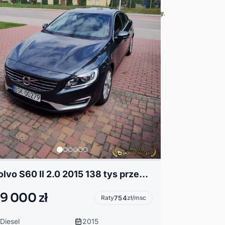
Volvo S60 II 2.0 2015 138 tys przebiegu
9 000 zł
Raty
754
zł/msc
Diesel
2015