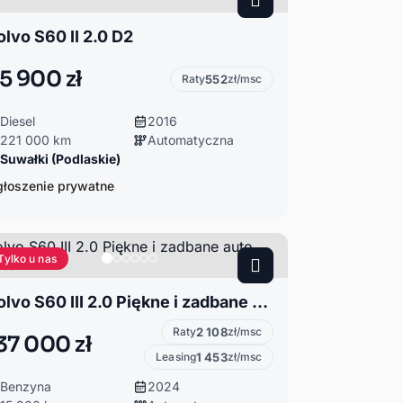
olvo S60 II 2.0 D2
5 900 zł
Raty
552
zł/msc
Diesel
2016
221 000 km
Automatyczna
Suwałki (Podlaskie)
łoszenie prywatne
Tylko u nas
Volvo S60 III 2.0 Piękne i zadbane auto Polecam
Raty
2 108
zł/msc
37 000 zł
Leasing
1 453
zł/msc
Benzyna
2024