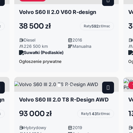
Volvo S60 II 2.0 V60 R-design
V
38 500 zł
3
c
Raty
592
zł/msc
Diesel
2016
226 500 km
Manualna
Suwałki (Podlaskie)
Ogłoszenie prywatne
Og
gn
Volvo S60 III 2.0 T8 R-Design AWD
93 000 zł
1
c
Raty
1 431
zł/msc
Hybrydowy
2019