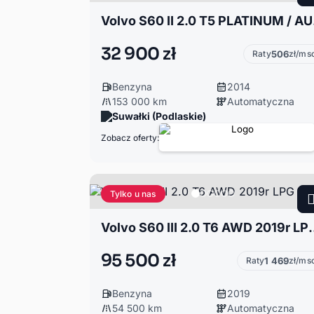
Volvo S
32 900 zł
Raty
506
zł/ms
Benzyna
2014
153 000 km
Automatyczna
Suwałki (Podlaskie)
Zobacz oferty:
Tylko u nas
Volvo S60 III 2.0 
95 500 zł
Raty
1 469
zł/ms
Benzyna
2019
54 500 km
Automatyczna