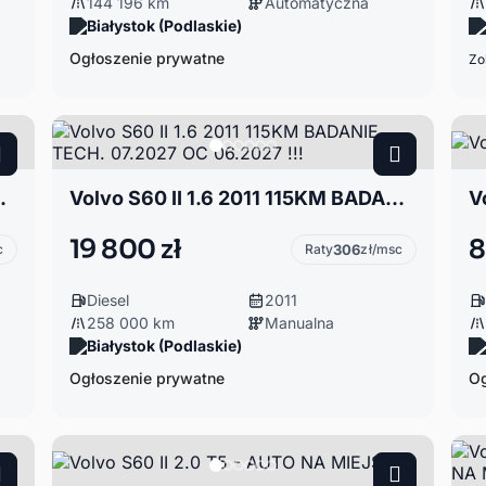
144 196 km
Automatyczna
Białystok (Podlaskie)
Ogłoszenie prywatne
Zo
indrów, XC Styling Kit
Volvo S60 II 1.6 2011 115KM BADANIE TECH. 07.2027 OC 06.2027 !!!
V
19 800 zł
8
c
Raty
306
zł/msc
Diesel
2011
258 000 km
Manualna
Białystok (Podlaskie)
Ogłoszenie prywatne
Og