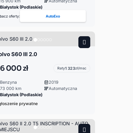
15 900 km
Automatyczna
Białystok (Podlaskie)
bacz oferty:
AutoExo
olvo S60 III 2.0
6 000 zł
Raty
1 323
zł/msc
Benzyna
2019
73 000 km
Automatyczna
Białystok (Podlaskie)
łoszenie prywatne