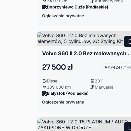
34 931 km
Automatyczna
Dobrzyniewo Duże (Podlaskie)
Ogłoszenie prywatne
Volvo S60 II 2.0 Bez malowanych elementów, 5 cyl
27 500 zł
Raty
424
zł/ms
Diesel
2011
309 000 km
Manualna
Białystok (Podlaskie)
Ogłoszenie prywatne