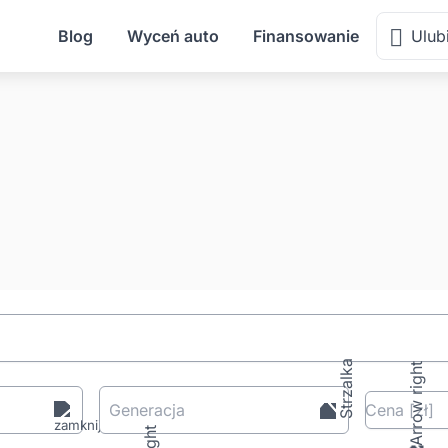
Blog
Wyceń auto
Finansowanie
Ulub
Generacja
Cena
[zł
]