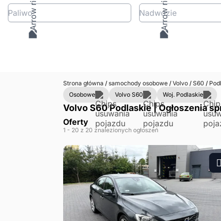
Paliwo
Nadwozie
Strona główna
/
samochody osobowe
/
Volvo
/
S60
/
Podl
Osobowe
Volvo S60
Woj. Podlaskie
Volvo S60 Podlaskie | Ogłoszenia sp
Oferty
1
- 20
z 20 znalezionych ogłoszeń