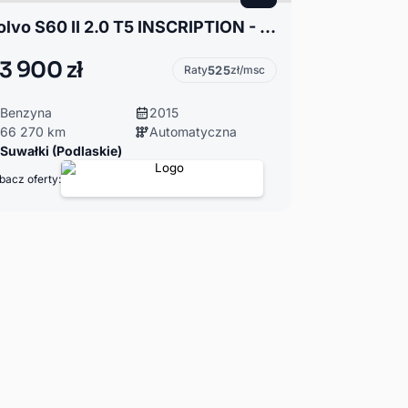
Volvo S60 II 2.0 T5 INSCRIPTION - AUTO NA MIEJSCU
3 900 zł
Raty
525
zł/msc
Benzyna
2015
66 270 km
Automatyczna
Suwałki (Podlaskie)
bacz oferty: