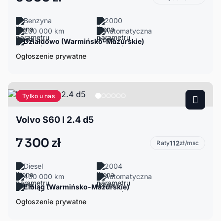
Benzyna
2000
200 000 km
Automatyczna
Działdowo (Warmińsko-Mazurskie)
Ogłoszenie prywatne
Tylko u nas
Volvo S60 I 2.4 d5
7 300 zł
Raty
112
zł/msc
Diesel
2004
400 000 km
Automatyczna
Elbląg (Warmińsko-Mazurskie)
Ogłoszenie prywatne