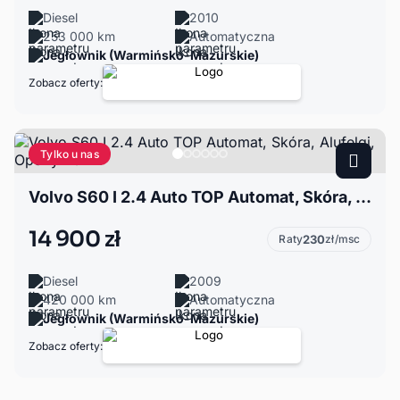
Diesel
2010
253 000 km
Automatyczna
Jegłownik (Warmińsko-Mazurskie)
Zobacz oferty:
Tylko u nas
Volvo S60 I 2.4 Auto TOP Automat, Skóra, Alufelgi, Opony 2024r
14 900 zł
Raty
230
zł/msc
Diesel
2009
420 000 km
Automatyczna
Jegłownik (Warmińsko-Mazurskie)
Zobacz oferty: