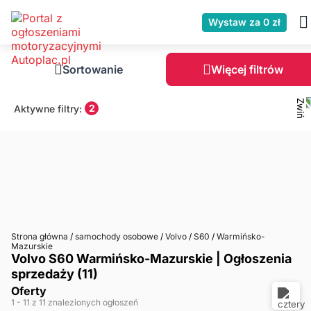
Wystaw za 0 zł
Sortowanie
Więcej filtrów
2
Aktywne filtry:
Strona główna
/
samochody osobowe
/
Volvo
/
S60
/
Warmińsko-
Mazurskie
Volvo S60 Warmińsko-Mazurskie | Ogłoszenia
sprzedaży (11)
Oferty
1
- 11
z 11 znalezionych ogłoszeń