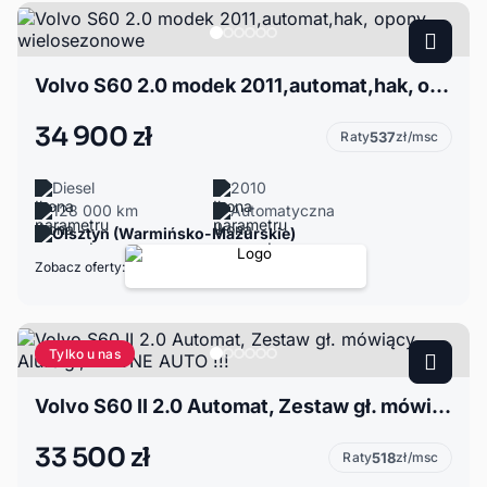
Volvo S60 2.0 modek 2011,automat,hak, opony wielosezonowe
34 900 zł
Raty
537
zł/msc
Diesel
2010
128 000 km
Automatyczna
Olsztyn (Warmińsko-Mazurskie)
Zobacz oferty:
Tylko u nas
Volvo S60 II 2.0 Automat, Zestaw gł. mówiący, Alufelgi, PEWNE AUTO !!!
33 500 zł
Raty
518
zł/msc