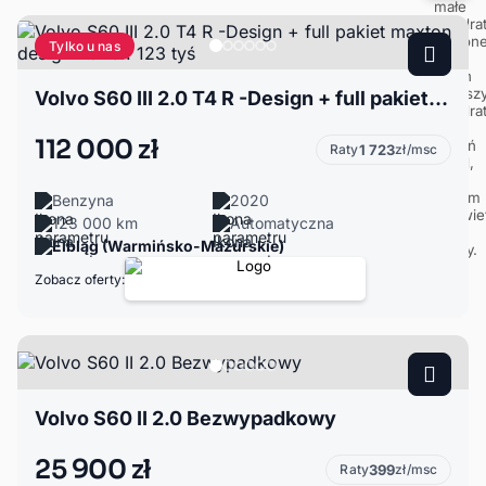
Tylko u nas
Volvo S60 III 2.0 T4 R -Design + full pakiet maxton design 2020r. 123 tyś
112 000 zł
Raty
1 723
zł/msc
Benzyna
2020
123 000 km
Automatyczna
Elbląg (Warmińsko-Mazurskie)
Zobacz oferty:
Volvo S60 II 2.0 Bezwypadkowy
25 900 zł
Raty
399
zł/msc