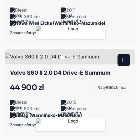
Diesel
2011
319 383 km
Manualna
Nowa Wieś Ełcka (Warmińsko-Mazurskie)
Zobacz oferty:
Volvo S60 II 2.0 D4 Drive-E Summum
44 900 zł
Raty
690
zł/msc
Diesel
2015
199 600 km
Manualna
Elbląg (Warmińsko-Mazurskie)
Zobacz oferty: