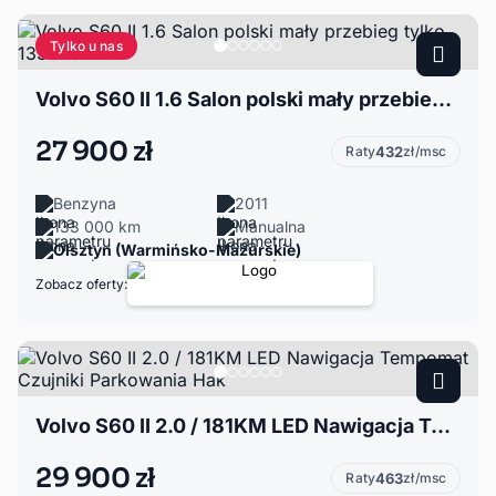
Tylko u nas
Volvo S60 II 1.6 Salon polski mały przebieg tylko 133000km.
27 900 zł
Raty
432
zł/msc
Benzyna
2011
133 000 km
Manualna
Olsztyn (Warmińsko-Mazurskie)
Zobacz oferty:
Volvo S60 II 2.0 / 181KM LED Nawigacja Tempomat Czujniki Parkowania Hak
29 900 zł
Raty
463
zł/msc