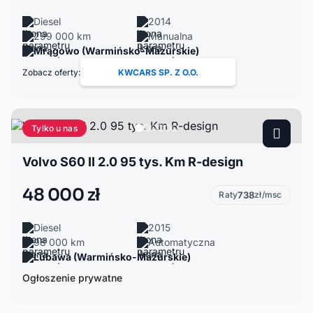
Diesel
2014
299 000 km
Manualna
Mrągowo (Warmińsko-Mazurskie)
Zobacz oferty:
KWCARS SP. Z O.O.
Tylko u nas
Volvo S60 II 2.0 95 tys. Km R-design
48 000 zł
Raty
738
zł/msc
Diesel
2015
98 000 km
Automatyczna
Lubawa (Warmińsko-Mazurskie)
Ogłoszenie prywatne