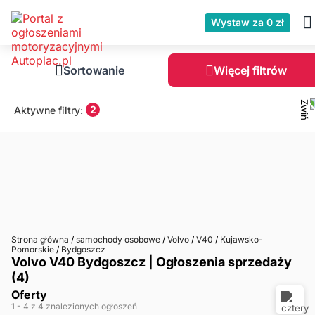
Wystaw za 0 zł
Sortowanie
Więcej filtrów
2
Aktywne filtry:
Strona główna
/
samochody osobowe
/
Volvo
/
V40
/
Kujawsko-
Pomorskie
/
Bydgoszcz
Volvo V40 Bydgoszcz | Ogłoszenia sprzedaży
(4)
Oferty
1
- 4
z 4 znalezionych ogłoszeń