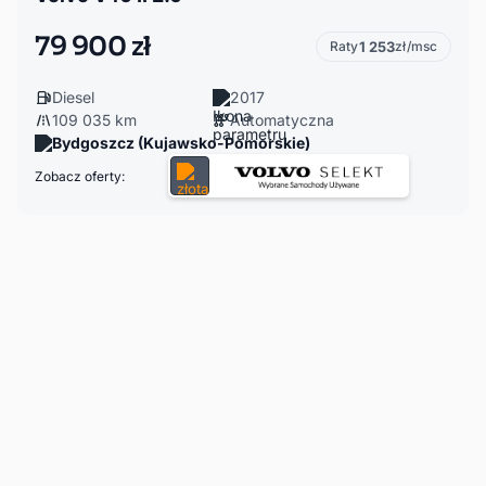
79 900 zł
Raty
1 253
zł/msc
Diesel
2017
109 035 km
Automatyczna
Bydgoszcz (Kujawsko-Pomorskie)
Zobacz oferty: