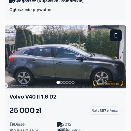
Bydgoszcz (Kujawsko-Pomorskie)
Ogłoszenie prywatne
Volvo V40 II 1.6 D2
25 000 zł
Raty
387
zł/msc
Diesel
2012
260 000 km
Manualna