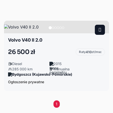
Volvo V40 II 2.0
26 500 zł
Raty
410
zł/msc
Diesel
2015
285 000 km
Manualna
Bydgoszcz (Kujawsko-Pomorskie)
Ogłoszenie prywatne
1