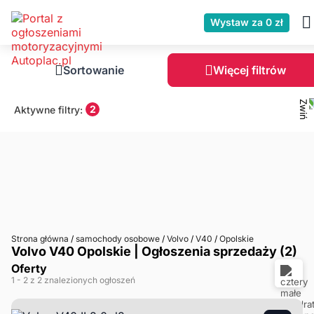
Wystaw za 0 zł
Sortowanie
Więcej filtrów
2
Aktywne filtry:
Strona główna
/
samochody osobowe
/
Volvo
/
V40
/
Opolskie
Volvo V40 Opolskie | Ogłoszenia sprzedaży (2)
Oferty
1
- 2
z 2 znalezionych ogłoszeń