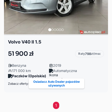
Volvo V40 II 1.5
51 900 zł
Raty
798
zł/msc
Benzyna
2019
171 000 km
Automatyczna
Paczków (Opolskie)
Osiadacz Auto Dealer pojazdów
Zobacz oferty:
używanych
1