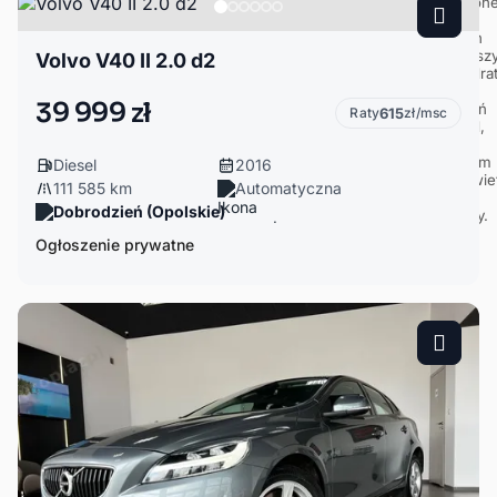
Volvo V40 II 2.0 d2
39 999 zł
Raty
615
zł/msc
Diesel
2016
111 585 km
Automatyczna
Dobrodzień (Opolskie)
Ogłoszenie prywatne