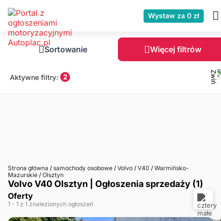
Wystaw za 0 zł
Sortowanie
Więcej filtrów
2
Aktywne filtry:
Strona główna
/
samochody osobowe
/
Volvo
/
V40
/
Warmińsko-
Mazurskie
/
Olsztyn
Volvo V40 Olsztyn | Ogłoszenia sprzedaży (1)
Oferty
1
- 1
z 1 znalezionych ogłoszeń