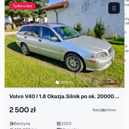
Tylko u nas
Volvo V40 I 1.8 Okazja.Silnik po ok. 200000 km.
2 500 zł
Raty
38
zł/msc
Benzyna
2003