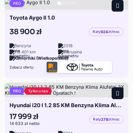
PRO
Toyota Aygo II 1.0
38 900 zł
Raty
924
zł/msc
Benzyna
2018
115 401 km
Manualna
Komorniki (Wielkopolskie)
Zobacz oferty:
Tylko u nas
PRO
Hyundai i20 I 1.2 85 KM Benzyna Klima Alufelgi 2X Klucze Z Niemiec Po Opłatach !
17 999 zł
Raty
278
zł/msc
14 633 zł
netto