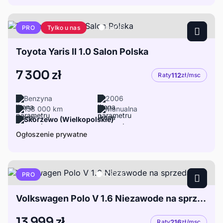
Tylko u nas
PRO
Toyota Yaris II 1.0 Salon Polska
7 300 zł
Raty
112
zł/msc
Benzyna
2006
158 000 km
Manualna
Skórzewo (Wielkopolskie)
Ogłoszenie prywatne
PRO
Volkswagen Polo V 1.6 Niezawode na sprzedaż
13 999 zł
Raty
216
zł/msc