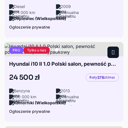
Diesel
2009
171 000 km
Manualna
Dopiewiec (Wielkopolskie)
Ogłoszenie prywatne
Tylko u nas
PRO
Hyundai i10 II 1.0 Polski salon, pewność pochodzenia, bezwypadkowy
24 500 zł
Raty
378
zł/msc
Benzyna
2013
100 000 km
Manualna
Komorniki (Wielkopolskie)
Ogłoszenie prywatne