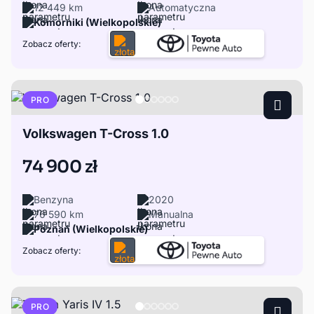
12 449 km
Automatyczna
Komorniki (Wielkopolskie)
Zobacz oferty:
PRO
Volkswagen T-Cross 1.0
74 900 zł
Benzyna
2020
70 590 km
Manualna
Poznań (Wielkopolskie)
Zobacz oferty:
PRO