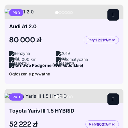
PRO
Audi A1 2.0
80 000 zł
Raty
1 231
zł/msc
Benzyna
2019
160 000 km
Automatyczna
Tarnowo Podgórne (Wielkopolskie)
Ogłoszenie prywatne
PRO
Toyota Yaris III 1.5 HYBRID
52 222 zł
Raty
803
zł/msc