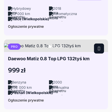
Hybrydowy
2018
52 000 km
Automatyczna
Tulce (Wielkopolskie)
Ogłoszenie prywatne
PRO
Daewoo Matiz 0.8 Top LPG 132tyś km
999 zł
Benzyna
2000
132 000 km
Manualna
Poznań (Wielkopolskie)
Ogłoszenie prywatne