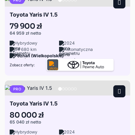
PRO
Toyota Yaris IV 1.5
79 900 zł
64 959 zł
netto
Hybrydowy
2024
34 680 km
Automatyczna
Poznań (Wielkopolskie)
Zobacz oferty:
PRO
Toyota Yaris IV 1.5
80 000 zł
65 040 zł
netto
Hybrydowy
2024