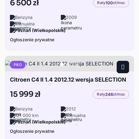
6 500 zł
Raty
100
zł/msc
Benzyna
2009
Manualna
Poznań (Wielkopolskie)
Ogłoszenie prywatne
PRO
Citroen C4 II 1.4 2012.12 wersja SELECTION
15 999 zł
Raty
246
zł/msc
Benzyna
2012
121 000 km
Manualna
Poznań (Wielkopolskie)
Ogłoszenie prywatne