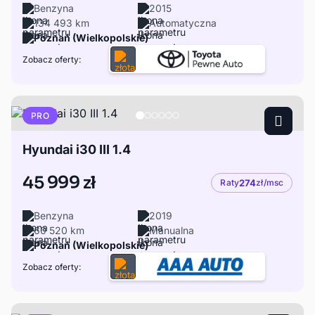
Benzyna
2015
134 493 km
Automatyczna
Poznań (Wielkopolskie)
Zobacz oferty:
PRO
Hyundai i30 III 1.4
45 999 zł
Raty
274
zł/msc
Benzyna
2019
60 520 km
Manualna
Poznań (Wielkopolskie)
Zobacz oferty: