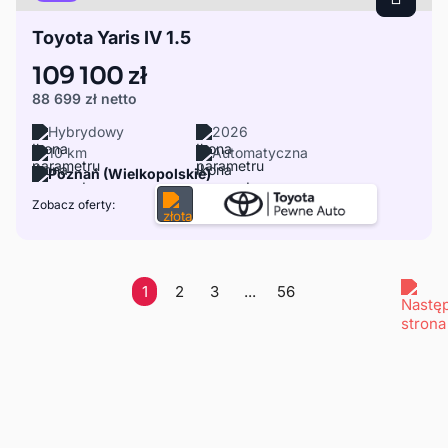
Toyota Yaris IV 1.5
109 100 zł
88 699 zł
netto
Hybrydowy
2026
10 km
Automatyczna
Poznań (Wielkopolskie)
Zobacz oferty:
1
2
3
...
56