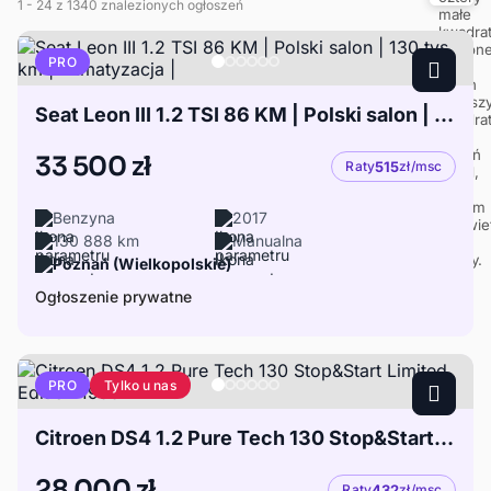
1
- 24
z 1340 znalezionych ogłoszeń
PRO
Seat Leon III 1.2 TSI 86 KM | Polski salon | 130 tys. km | Klimatyzacja |
33 500 zł
Raty
515
zł/msc
Benzyna
2017
130 888 km
Manualna
Poznań (Wielkopolskie)
Ogłoszenie prywatne
Tylko u nas
PRO
Citroen DS4 1.2 Pure Tech 130 Stop&Start Limited Edition 1955
28 000 zł
Raty
432
zł/msc