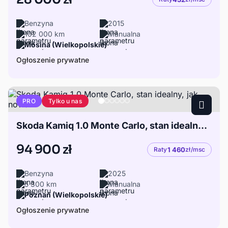
Benzyna
2015
102 000 km
Manualna
Mosina (Wielkopolskie)
Ogłoszenie prywatne
Tylko u nas
PRO
Skoda Kamiq 1.0 Monte Carlo, stan idealny, jak nowa.
94 900 zł
Raty
1 460
zł/msc
Benzyna
2025
5 300 km
Manualna
Poznań (Wielkopolskie)
Ogłoszenie prywatne