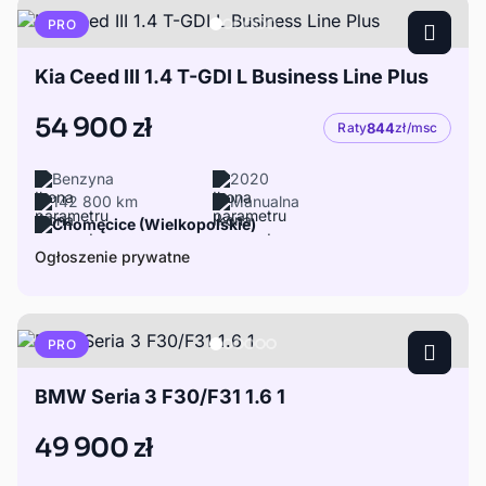
PRO
Kia Ceed III 1.4 T-GDI L Business Line Plus
54 900 zł
Raty
844
zł/msc
Benzyna
2020
142 800 km
Manualna
Chomęcice (Wielkopolskie)
Ogłoszenie prywatne
PRO
BMW Seria 3 F30/F31 1.6 1
49 900 zł