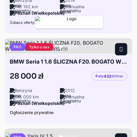
Benzyna
2014
148 192 km
Manualna
Poznań (Wielkopolskie)
Zobacz oferty:
Tylko u nas
PRO
BMW Seria 1 1.6 ŚLICZNA F20. BOGATO WYPOSAŻONA SERWISY!!!
28 000 zł
Raty
432
zł/msc
Benzyna
2012
146 000 km
Manualna
Poznań (Wielkopolskie)
Ogłoszenie prywatne