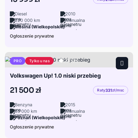
Diesel
2010
220 000 km
Manualna
Mosina (Wielkopolskie)
Ogłoszenie prywatne
Tylko u nas
PRO
Volkswagen Up! 1.0 niski przebieg
21 500 zł
Raty
331
zł/msc
Benzyna
2015
65 000 km
Manualna
Poznań (Wielkopolskie)
Ogłoszenie prywatne