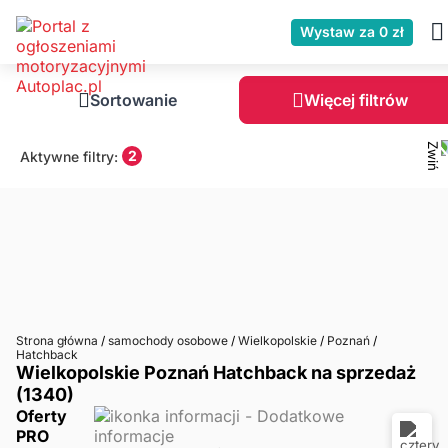
Wystaw za 0 zł
Sortowanie
Więcej filtrów
2
Aktywne filtry:
Strona główna
/
samochody osobowe
/
Wielkopolskie
/
Poznań
/
Hatchback
Wielkopolskie Poznań Hatchback na sprzedaż
(1340)
Oferty
PRO