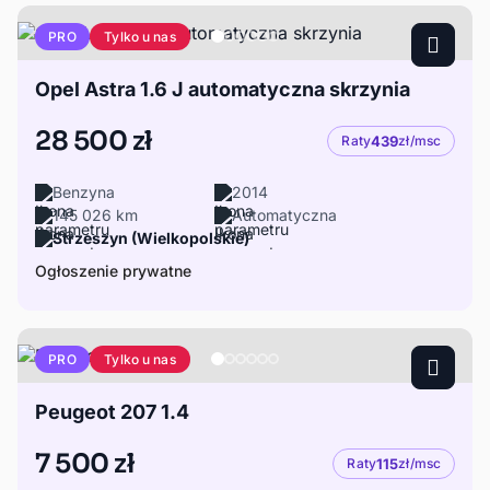
Tylko u nas
PRO
Opel Astra 1.6 J automatyczna skrzynia
28 500 zł
Raty
439
zł/msc
Benzyna
2014
145 026 km
Automatyczna
Strzeszyn (Wielkopolskie)
Ogłoszenie prywatne
Tylko u nas
PRO
Peugeot 207 1.4
7 500 zł
Raty
115
zł/msc