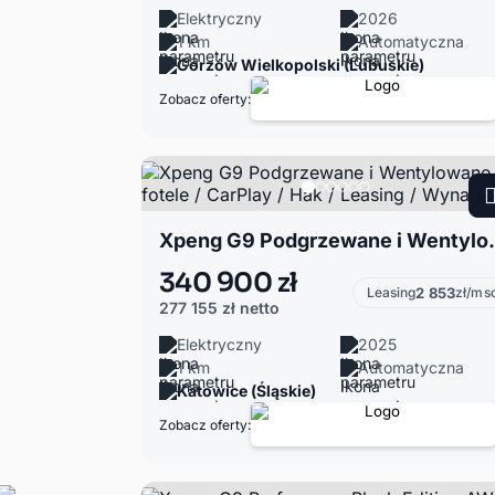
Elektryczny
2026
1 km
Automatyczna
Gorzów Wielkopolski (Lubuskie)
Zobacz oferty:
Xpeng G9 Podgrzewane i Went
340 900 zł
Leasing
2 853
zł/ms
277 155 zł
netto
Elektryczny
2025
1 km
Automatyczna
Katowice (Śląskie)
Zobacz oferty: