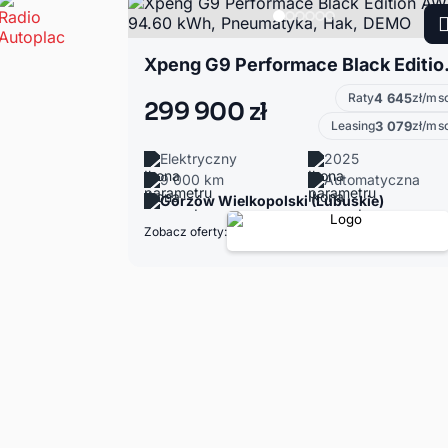
Xpeng G9 Performa
Raty
4 645
zł/ms
299 900 zł
Leasing
3 079
zł/ms
Elektryczny
2025
9 000 km
Automatyczna
Gorzów Wielkopolski (Lubuskie)
Zobacz oferty: