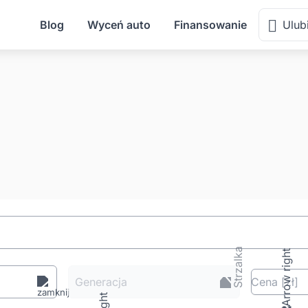
Blog
Wyceń auto
Finansowanie
Ulub
Generacja
Cena
[zł
]