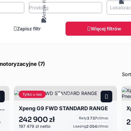
Przebieg
Lokalizac
Zapisz filtr
Więcej filtrów
motoryzacyjne (7)
Sor
Tylko u nas
Performace AWD 94.60 kWh, Pneumatyka, Hak, Kaitoke Green
Xpeng G9 FWD STANDARD RANGE
242 900 zł
Raty
3 737
zł/msc
2
c
197 479 zł
netto
Leasing
2 054
zł/msc