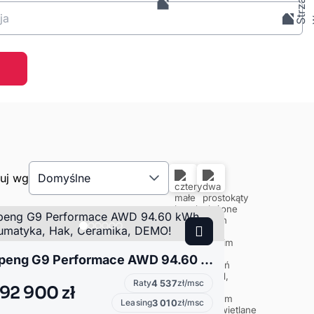
ja
tuj wg
Domyślne
Xpeng G9 Performace AWD 94.60 kWh, Pneumatyka, Hak, Ceramika, DEMO!
Raty
4 537
zł/msc
92 900 zł
Leasing
3 010
zł/msc