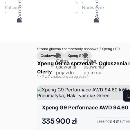
Paliwo
Nadwozie
Strona główna
/
samochody osobowe
/
Xpeng
/
G9
Osobowe
Xpeng G9
Xpeng G9 na sprzedaż - Ogłoszenia 
Oferty
1
- 7
z 7 znalezionych ogłoszeń
Xpeng G9 
335 900 zł
Leasing
3 431
zł/ms