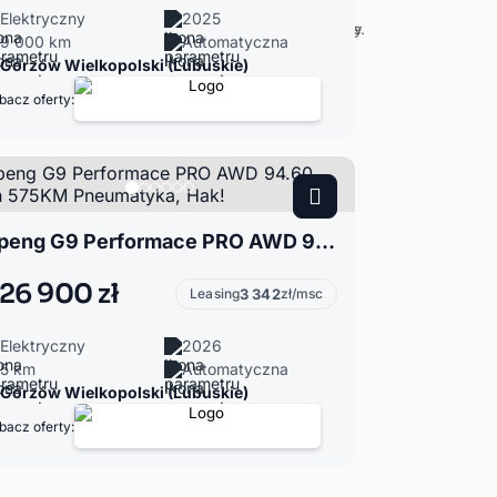
Elektryczny
2025
9 000 km
Automatyczna
Gorzów Wielkopolski (Lubuskie)
bacz oferty:
Xpeng G9 Performace PRO AWD 94.60 kWh 575KM Pneumatyka, Hak!
26 900 zł
Leasing
3 342
zł/msc
Elektryczny
2026
5 km
Automatyczna
Gorzów Wielkopolski (Lubuskie)
bacz oferty: