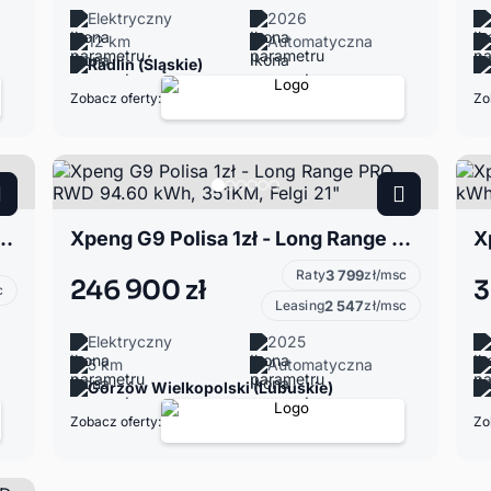
Elektryczny
2026
12 km
Automatyczna
Radlin (Śląskie)
Zobacz oferty:
Zo
ylowane fotele / CarPlay / Hak / Leasing / Wynajem
Xpeng G9 Polisa 1zł - Long Range PRO RWD 94.60 kWh, 351KM, Felgi 21"
Raty
3 799
zł/msc
246 900 zł
3
c
Leasing
2 547
zł/msc
Elektryczny
2025
5 km
Automatyczna
Gorzów Wielkopolski (Lubuskie)
Zobacz oferty:
Zo