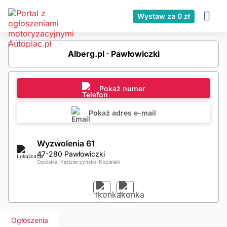
Wystaw za 0 zł
Alberg.pl ⋅ Pawłowiczki
Pokaż numer
Pokaż adres e-mail
Wyzwolenia 61
47-280 Pawłowiczki
Opolskie, Kędzierzyńsko-Kozielski
Ogłoszenia