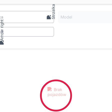
ka
Model
ik