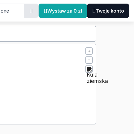
ione
Wystaw za 0 zł
Twoje konto
+
-