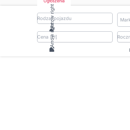
Ogłoszenia
Rodzaj pojazdu
Mar
Cena
[zł
]
Roczn