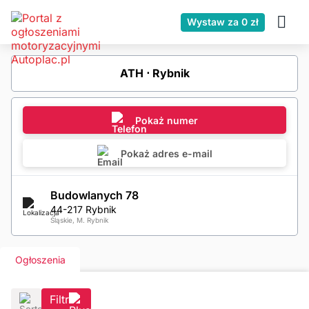
Wystaw za 0 zł
ATH ⋅ Rybnik
Pokaż numer
Pokaż adres e-mail
Budowlanych 78
44-217 Rybnik
Śląskie, M. Rybnik
Ogłoszenia
Filtr