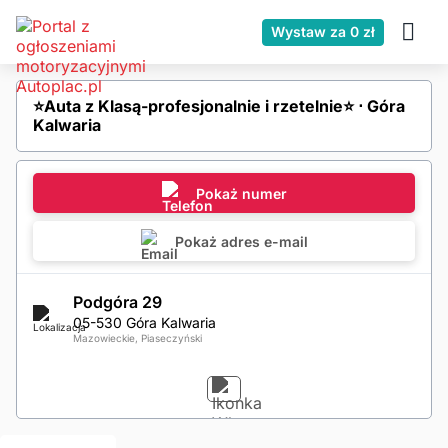
Wystaw za 0 zł
⭐️Auta z Klasą-profesjonalnie i rzetelnie⭐️ ⋅ Góra
Kalwaria
Pokaż numer
Pokaż adres e-mail
Podgóra 29
05-530 Góra Kalwaria
Mazowieckie, Piaseczyński