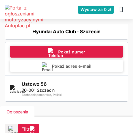
Wystaw za 0 zł
Hyundai Auto Club ⋅ Szczecin
Pokaż numer
Pokaż adres e-mail
Ustowo 56
70-001 Szczecin
Zachodniopomorskie, Policki
Ogłoszenia
Filtr