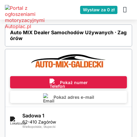
Wystaw za 0 zł
Auto MIX Dealer Samochodów Używanych ⋅ Zag
órów
Pokaż numer
Pokaż adres e-mail
Sadowa 1
62-410 Zagórów
Wielkopolskie, Słupecki