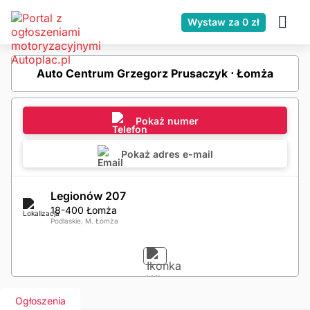
Wystaw za 0 zł
Auto Centrum Grzegorz Prusaczyk ⋅ Łomża
Pokaż numer
Pokaż adres e-mail
Legionów 207
18-400 Łomża
Podlaskie, M. Łomża
Ogłoszenia