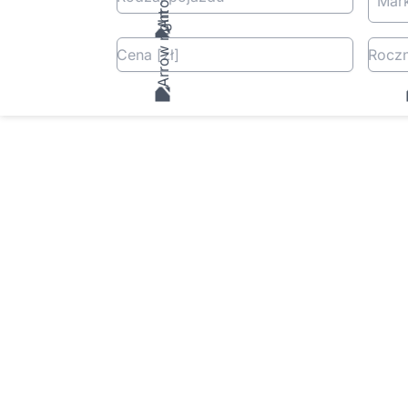
Mar
Cena
[zł
]
Roczn