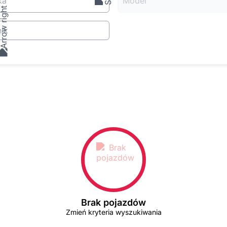
ka
Model
ik
Brak pojazdów
Zmień kryteria wyszukiwania