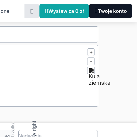
ione
Wystaw za 0 zł
Twoje konto
+
-
Nadwozie