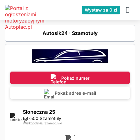
Wystaw za 0 zł
Autosik24 ⋅ Szamotuły
Pokaż numer
Pokaż adres e-mail
Słoneczna 25
64-500 Szamotuły
Wielkopolskie, Szamotulski