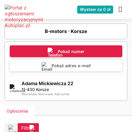
Wystaw za 0 zł
B-motors ⋅ Korsze
Pokaż numer
Pokaż adres e-mail
Adama Mickiewicza 22
11-430 Korsze
Warmińsko-Mazurskie, Kętrzyński
Ogłoszenia
Filtr