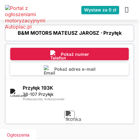
Wystaw za 0 zł
B&M MOTORS MATEUSZ JAROSZ ⋅ Przyłęk
Pokaż numer
Pokaż adres e-mail
Przyłęk 193K
36-107 Przyłęk
Podkarpackie, Kolbuszowski
Ogłoszenia