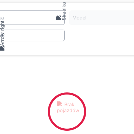
ka
Model
ik