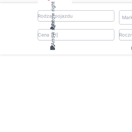
Rodzaj pojazdu
Mar
Cena
[zł
]
Roczn