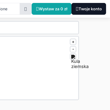
ione
Wystaw za 0 zł
Twoje konto
+
-