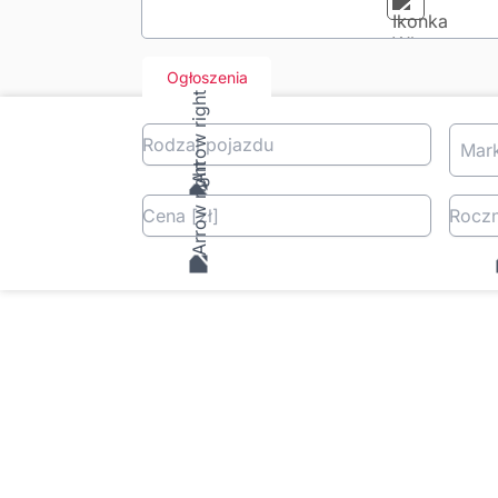
Ogłoszenia
Rodzaj pojazdu
Mar
Cena
[zł
]
Roczn