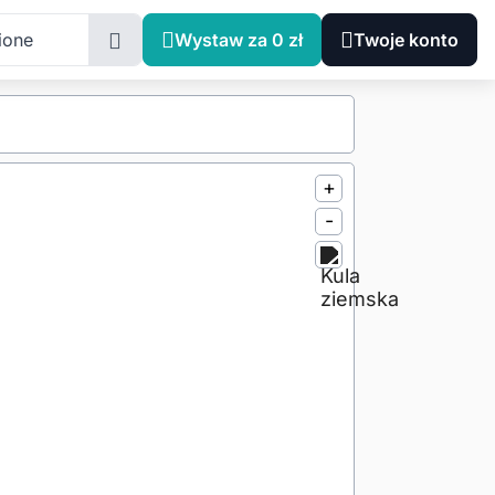
ione
Wystaw za 0 zł
Twoje konto
+
-