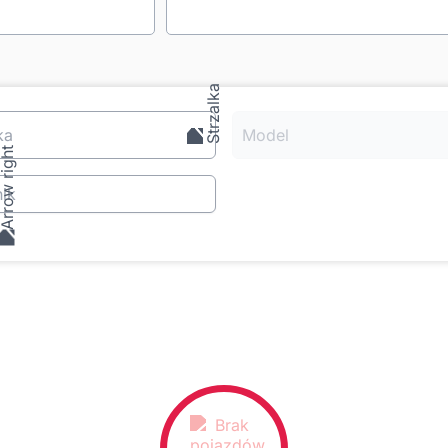
ka
Model
ik