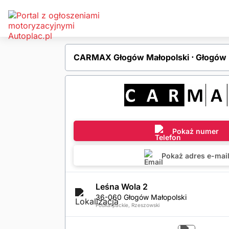
CARMAX Głogów Małopolski ⋅ Głogów 
Pokaż numer
Pokaż adres e-mai
Leśna Wola 2
36-060 Głogów Małopolski
Podkarpackie, Rzeszowski