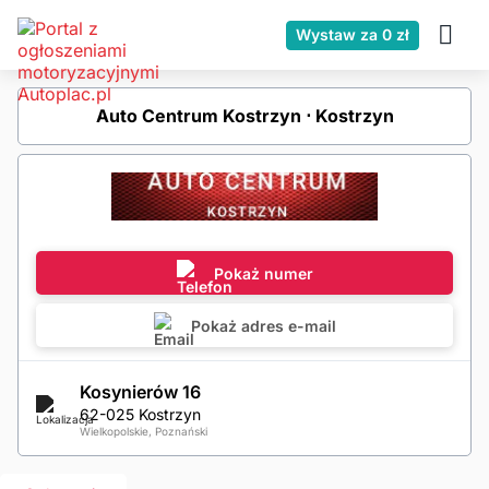
Wystaw za 0 zł
Auto Centrum Kostrzyn ⋅ Kostrzyn
Pokaż numer
Pokaż adres e-mail
Kosynierów 16
62-025 Kostrzyn
Wielkopolskie, Poznański