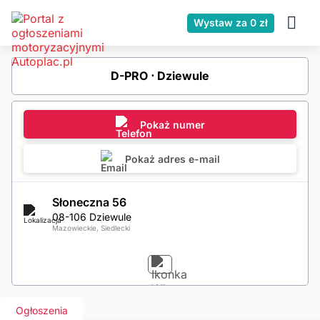
Wystaw za 0 zł
D-PRO ⋅ Dziewule
Pokaż numer
Pokaż adres e-mail
Słoneczna 56
08-106 Dziewule
Mazowieckie, Siedlecki
Ogłoszenia