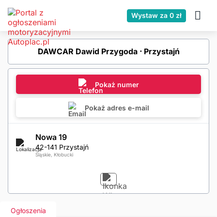
Wystaw za 0 zł
DAWCAR Dawid Przygoda ⋅ Przystajń
Pokaż numer
Pokaż adres e-mail
Nowa 19
42-141 Przystajń
Śląskie, Kłobucki
Ogłoszenia