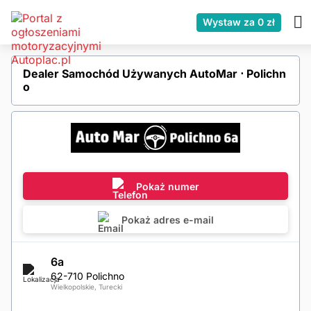
Wystaw za 0 zł
Dealer Samochód Używanych AutoMar ⋅ Polichn
o
Pokaż numer
Pokaż adres e-mail
6a
62-710 Polichno
Wielkopolskie, Turecki