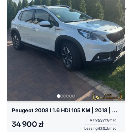
Peugeot 2008 I 1.6 HDi 105 KM | 2018 | Biała Perła | 114 000 km
Raty
537
zł/msc
34 900 zł
Leasing
433
zł/msc