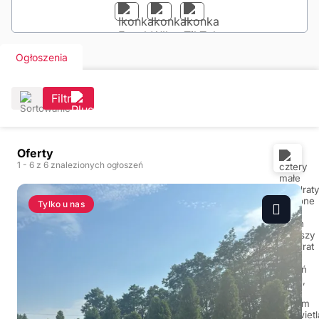
Ogłoszenia
Filtr
Oferty
1
- 6
z 6 znalezionych ogłoszeń
Tylko u nas