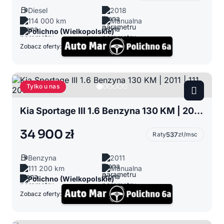
Diesel
2018
114 000 km
Manualna
Polichno (Wielkopolskie)
Zobacz oferty:
Tylko u nas
Kia Sportage III 1.6 Benzyna 130 KM | 2011 | 111 200 km
34 900 zł
Raty
537
zł/msc
Benzyna
2011
111 200 km
Manualna
Polichno (Wielkopolskie)
Zobacz oferty: