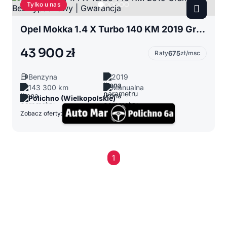
Tylko u nas
Opel Mokka 1.4 X Turbo 140 KM 2019 Granat | Bezwypadkowy | Gwarancja
43 900 zł
Raty
675
zł/msc
Benzyna
2019
143 300 km
Manualna
Polichno (Wielkopolskie)
Zobacz oferty:
1