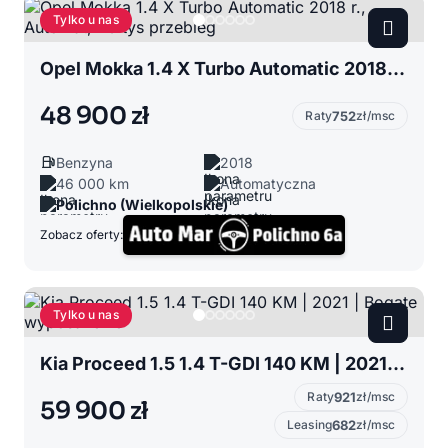
Tylko u nas
Opel Mokka 1.4 X Turbo Automatic 2018 r., Automat, 46 tys przebieg
48 900 zł
Raty
752
zł/msc
Benzyna
2018
46 000 km
Automatyczna
Polichno (Wielkopolskie)
Zobacz oferty:
Tylko u nas
Kia Proceed 1.5 1.4 T-GDI 140 KM | 2021 | Bogate wyposażenie
Raty
921
zł/msc
59 900 zł
Leasing
682
zł/msc