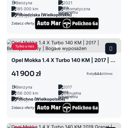
Benzyna
2021
185 000 km
Automatyczna
Pobiedziska (Wielkopolskie)
Zobacz oferty:
Tylko u nas
Opel Mokka 1.4 X Turbo 140 KM | 2017 | Bezwypadkowy | Bogate wyposażen
41 900 zł
Raty
644
zł/msc
Benzyna
2017
156 000 km
Manualna
Polichno (Wielkopolskie)
Zobacz oferty: