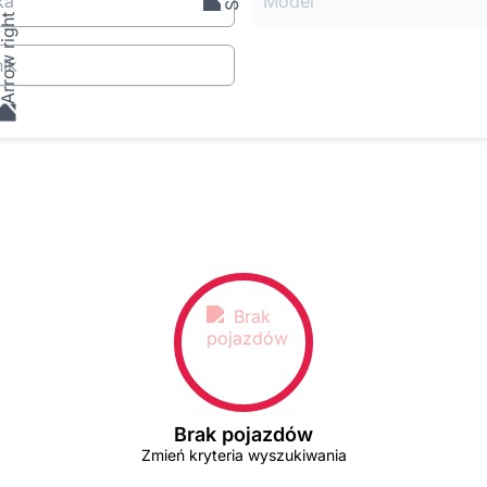
ka
Model
ik
Brak pojazdów
Zmień kryteria wyszukiwania