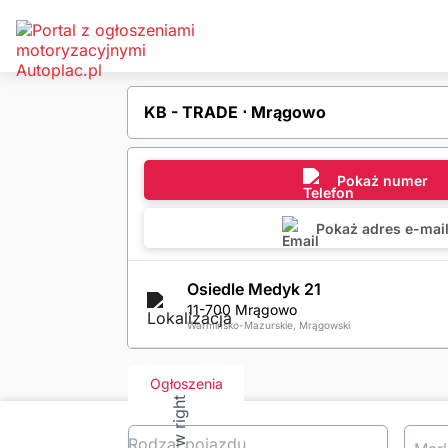
KB - TRADE ⋅ Mrągowo
Pokaż numer
Pokaż adres e-mai
Osiedle Medyk 21
11-700 Mrągowo
Warmińsko-Mazurskie, Mrągowski
Ogłoszenia
Rodzaj pojazdu