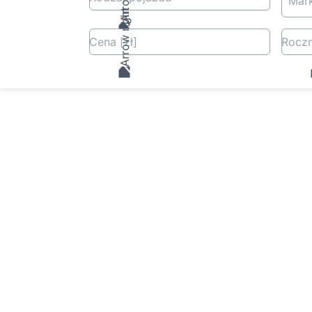
Mar
Cena
[zł
]
Roczn