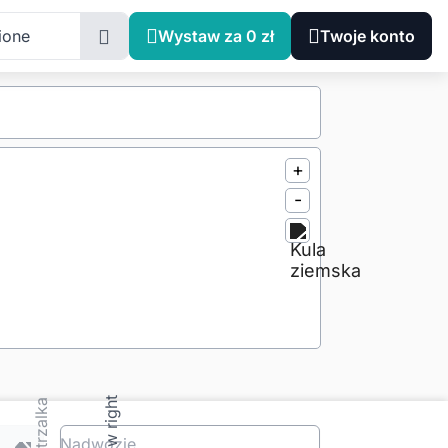
ione
Wystaw za 0 zł
Twoje konto
+
-
Nadwozie