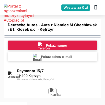
Wystaw za 0 zł
Deutsche Autos - Auta z Niemiec M.Chechłowsk
i & I. Kłosek s.c. ⋅ Kętrzyn
Pokaż numer
Pokaż adres e-mail
Reymonta 15/7
11-400 Kętrzyn
Warmińsko-Mazurskie, Kętrzyński