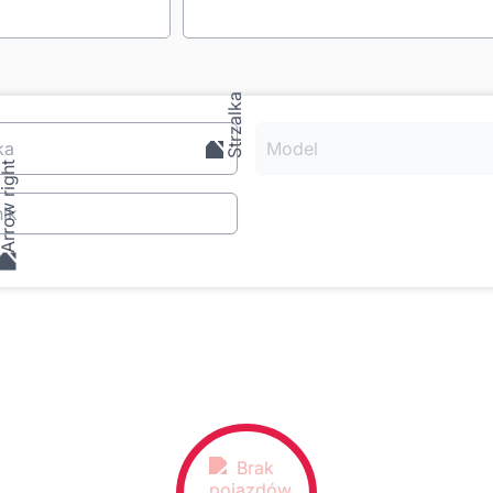
ka
Model
ik