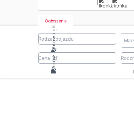
Ogłoszenia
Rodzaj pojazdu
Mar
Cena
[zł
]
Roczn