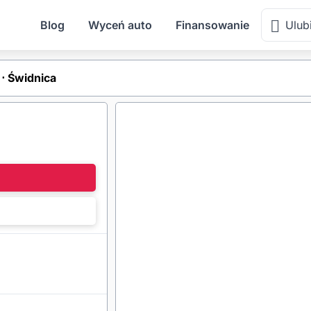
Blog
Wyceń auto
Finansowanie
Ulub
⋅ Świdnica
l