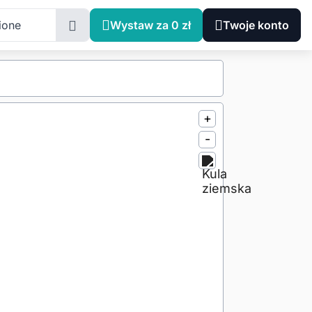
ione
Wystaw za 0 zł
Twoje konto
+
-