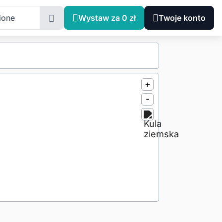
ione
Wystaw za 0 zł
Twoje konto
+
-