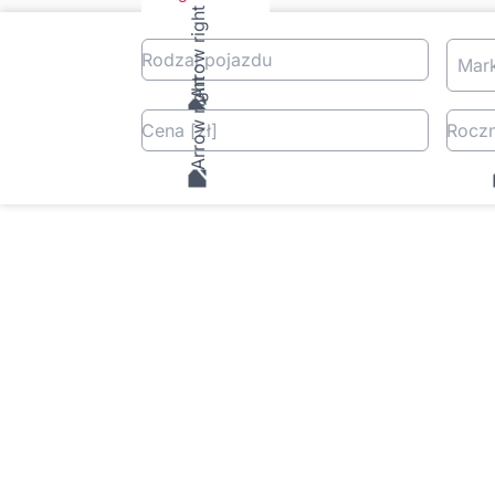
Rodzaj pojazdu
Mar
Cena
[zł
]
Roczn