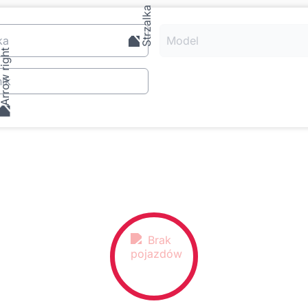
ka
Model
ik