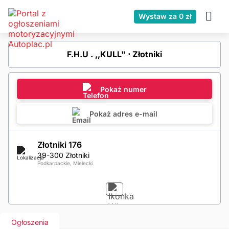
Wystaw za 0 zł
F.H.U . ,,KULL" ⋅ Złotniki
Pokaż numer
Pokaż adres e-mail
Złotniki 176
39-300 Złotniki
Podkarpackie, Mielecki
Ogłoszenia