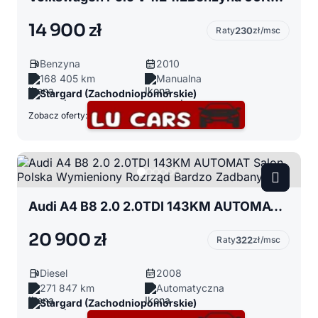
14 900 zł
Raty
230
zł/msc
Benzyna
2010
168 405 km
Manualna
Stargard (Zachodniopomorskie)
Zobacz oferty:
Audi A4 B8 2.0 2.0TDI 143KM AUTOMAT Salon Polska Wymieniony Rozrząd Bardzo Zadbany
20 900 zł
Raty
322
zł/msc
Diesel
2008
271 847 km
Automatyczna
Stargard (Zachodniopomorskie)