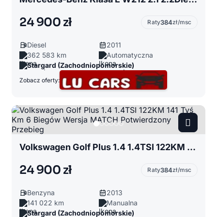
24 900 zł
Raty
384
zł/msc
Diesel
2011
362 583 km
Automatyczna
Stargard (Zachodniopomorskie)
Zobacz oferty:
Volkswagen Golf Plus 1.4 1.4TSI 122KM 141 Tyś Km 6 Biegów Wersja MATCH Potwierdzony Przebieg
24 900 zł
Raty
384
zł/msc
Benzyna
2013
141 022 km
Manualna
Stargard (Zachodniopomorskie)