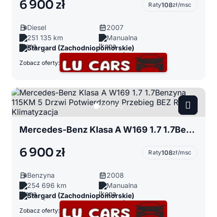
6 900 zł
Raty
108
zł/msc
Diesel
2007
251 135 km
Manualna
Stargard (Zachodniopomorskie)
Zobacz oferty:
Mercedes-Benz Klasa A W169 1.7 1.7Benzyna 115KM 5 Drzwi Potwierdzony Przebieg BEZ RDZY Klimatyzacja
6 900 zł
Raty
108
zł/msc
Benzyna
2008
254 696 km
Manualna
Stargard (Zachodniopomorskie)
Zobacz oferty: