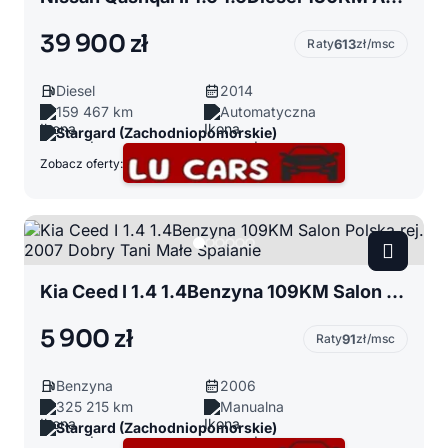
39 900 zł
Raty
613
zł/msc
Diesel
2014
159 467 km
Automatyczna
Stargard (Zachodniopomorskie)
Zobacz oferty:
Kia Ceed I 1.4 1.4Benzyna 109KM Salon Polska rej. 2007 Dobry Tani Małe Spalanie
5 900 zł
Raty
91
zł/msc
Benzyna
2006
325 215 km
Manualna
Stargard (Zachodniopomorskie)