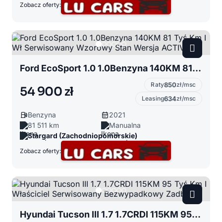
Zobacz oferty:
Ford EcoSport 1.0 1.0Benzyna 140KM 81 Tyś Km I Wł Serwisowany Wzorowy Stan Wersja ACTIVE
Raty
850
zł/msc
54 900 zł
Leasing
634
zł/msc
Benzyna
2021
81 511 km
Manualna
Stargard (Zachodniopomorskie)
Zobacz oferty:
Hyundai Tucson III 1.7 1.7CRDI 115KM 95 Tyś Km I Właściciel Serwisowany Bezwypadkowy Zadbany