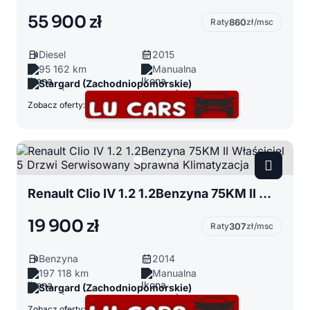
55 900 zł
Raty
860
zł/msc
Diesel
2015
95 162 km
Manualna
Stargard (Zachodniopomorskie)
Zobacz oferty:
Renault Clio IV 1.2 1.2Benzyna 75KM II Właściciel 5 Drzwi Serwisowany Sprawna Klimatyzacja
19 900 zł
Raty
307
zł/msc
Benzyna
2014
197 118 km
Manualna
Stargard (Zachodniopomorskie)
Zobacz oferty: