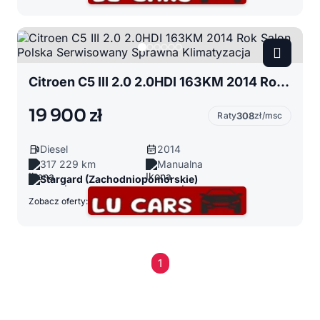
Citroen C5 III 2.0 2.0HDI 163KM 2014 Rok Salon Polska Serwisowany Sprawna Klimatyzacja
19 900 zł
Raty
308
zł/msc
Diesel
2014
317 229 km
Manualna
Stargard (Zachodniopomorskie)
Zobacz oferty:
1