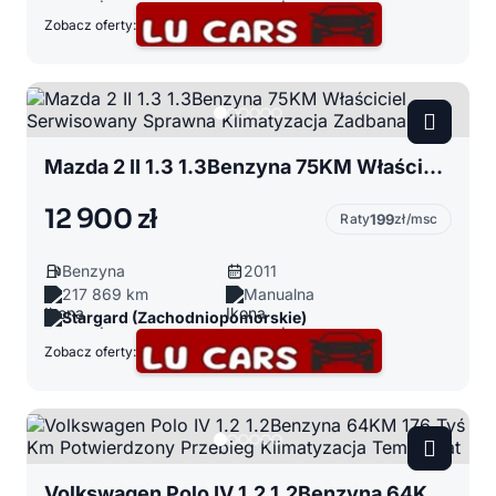
Zobacz oferty:
Mazda 2 II 1.3 1.3Benzyna 75KM Właściciel Serwisowany Sprawna Klimatyzacja Zadbana
12 900 zł
Raty
199
zł/msc
Benzyna
2011
217 869 km
Manualna
Stargard (Zachodniopomorskie)
Zobacz oferty:
Volkswagen Polo IV 1.2 1.2Benzyna 64KM 176 Tyś Km Potwierdzony Przebieg Klimatyzacja Tempomat