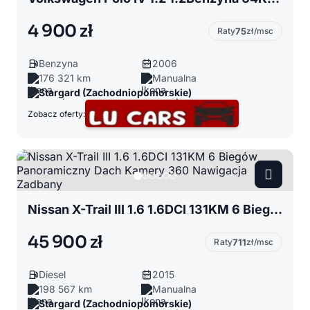
4 900 zł
Raty
75
zł/msc
Benzyna
2006
176 321 km
Manualna
Stargard (Zachodniopomorskie)
Zobacz oferty:
Nissan X-Trail III 1.6 1.6DCI 131KM 6 Biegów Panoramiczny Dach Kamery 360 Nawigacja Zadbany
45 900 zł
Raty
711
zł/msc
Diesel
2015
198 567 km
Manualna
Stargard (Zachodniopomorskie)