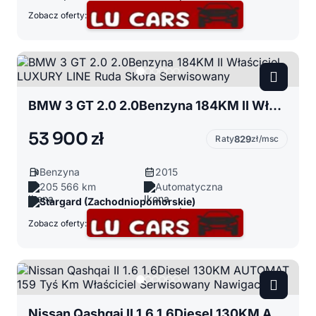
Zobacz oferty:
BMW 3 GT 2.0 2.0Benzyna 184KM II Właściciel LUXURY LINE Ruda Skóra Serwisowany
53 900 zł
Raty
829
zł/msc
Benzyna
2015
205 566 km
Automatyczna
Stargard (Zachodniopomorskie)
Zobacz oferty:
Nissan Qashqai II 1.6 1.6Diesel 130KM AUTOMAT 159 Tyś Km Właściciel Serwisowany Nawigacja