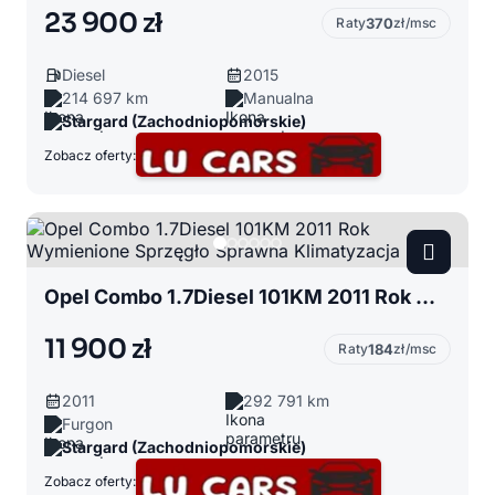
23 900 zł
Raty
370
zł/msc
Diesel
2015
214 697 km
Manualna
Stargard (Zachodniopomorskie)
Zobacz oferty:
Opel Combo 1.7Diesel 101KM 2011 Rok Wymienione Sprzęgło Sprawna Klimatyzacja
11 900 zł
Raty
184
zł/msc
2011
292 791 km
Furgon
Stargard (Zachodniopomorskie)
Zobacz oferty: