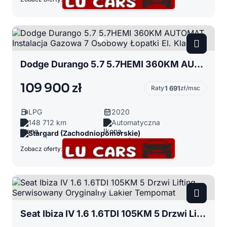
Dodge Durango 5.7 5.7HEMI 360KM AUTOMAT Instalacja Gazowa 7 Osobowy Łopatki El. Klapa
109 900 zł
Raty
1 691
zł/msc
LPG
2020
148 712 km
Automatyczna
Stargard (Zachodniopomorskie)
Zobacz oferty:
Seat Ibiza IV 1.6 1.6TDI 105KM 5 Drzwi Lifting Serwisowany Oryginalny Lakier Tempomat