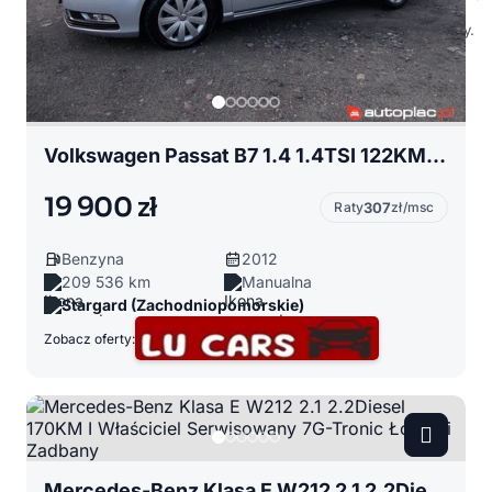
Volkswagen Passat B7 1.4 1.4TSI 122KM II Właściciel 6 Biegów Potwierdzony Przebieg Klimatyzacja
19 900 zł
Raty
307
zł/msc
Benzyna
2012
209 536 km
Manualna
Stargard (Zachodniopomorskie)
Zobacz oferty:
Mercedes-Benz Klasa E W212 2.1 2.2Diesel 170KM I Właściciel Serwisowany 7G-Tronic Łopatki Zadbany