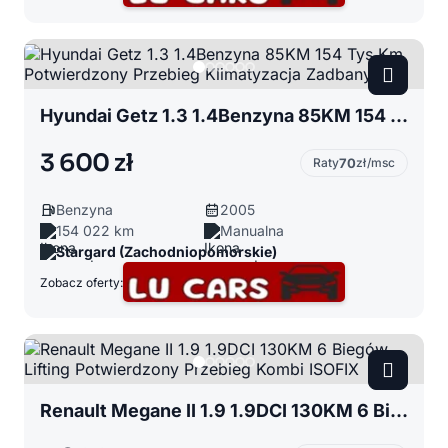
Hyundai Getz 1.3 1.4Benzyna 85KM 154 Tys Km Potwierdzony Przebieg Klimatyzacja Zadbany
3 600 zł
Raty
70
zł/msc
Benzyna
2005
154 022 km
Manualna
Stargard (Zachodniopomorskie)
Zobacz oferty:
Renault Megane II 1.9 1.9DCI 130KM 6 Biegów Lifting Potwierdzony Przebieg Kombi ISOFIX