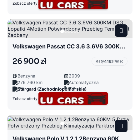
Zobacz oferty:
Volkswagen Passat CC 3.6 3.6V6 300KM DSG Łopatki 4Motion Potwierdzony Przebieg Tempomat Zadbany
26 900 zł
Raty
416
zł/msc
Benzyna
2009
276 760 km
Automatyczna
Stargard (Zachodniopomorskie)
Zobacz oferty:
Volkswagen Polo V 1.2 1.2Benzyna 60KM 5 Drzwi Potwierdzony Przebieg Klimatyzacja Parktronik