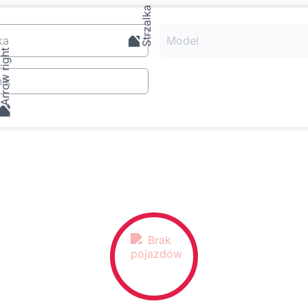
ka
Model
ik