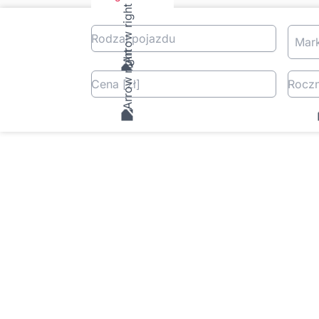
Rodzaj pojazdu
Mar
Cena
[zł
]
Roczn