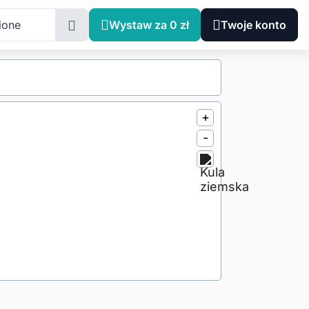
ione
Wystaw za 0 zł
Twoje konto
+
-