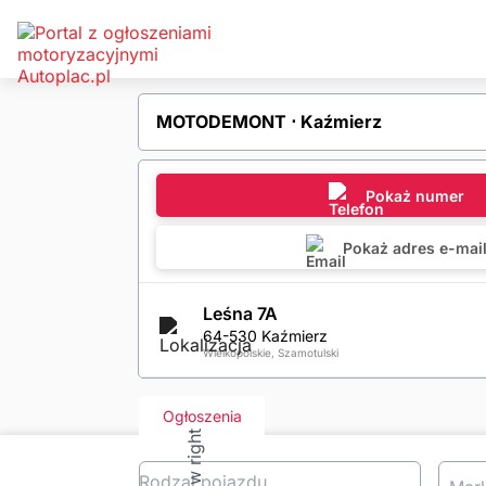
MOTODEMONT ⋅ Kaźmierz
Pokaż numer
Pokaż adres e-mai
Leśna 7A
64-530 Kaźmierz
Wielkopolskie, Szamotulski
Ogłoszenia
Rodzaj pojazdu