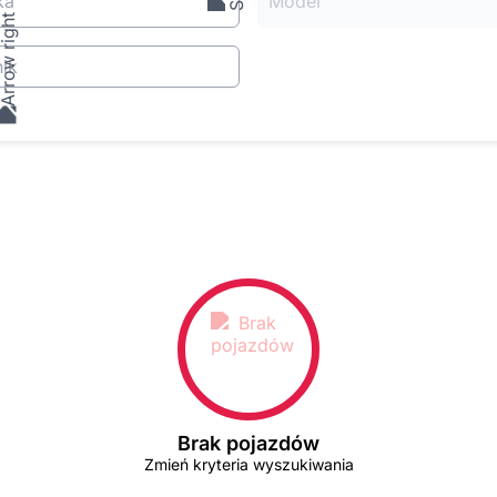
ka
Model
ik
Brak pojazdów
Zmień kryteria wyszukiwania