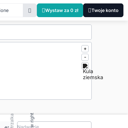
ione
Wystaw za 0 zł
Twoje konto
+
-
Nadwozie