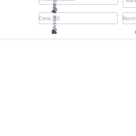
Mar
Cena
[zł
]
Roczn