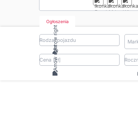
Ogłoszenia
Rodzaj pojazdu
Mar
Cena
[zł
]
Roczn