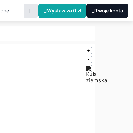
ione
Wystaw za 0 zł
Twoje konto
+
-