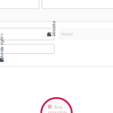
ka
Model
ik