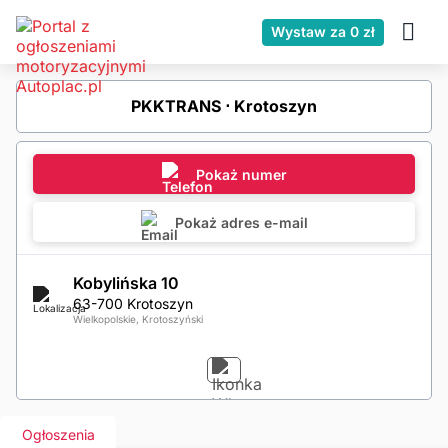
Wystaw za 0 zł
PKKTRANS ⋅ Krotoszyn
Pokaż numer
Pokaż adres e-mail
Kobylińska 10
63-700 Krotoszyn
Wielkopolskie, Krotoszyński
Ogłoszenia