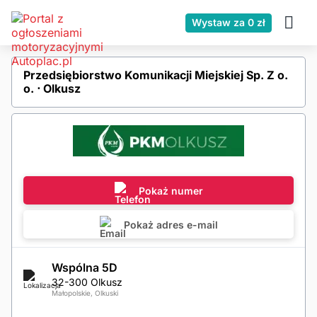
Wystaw za 0 zł
Przedsiębiorstwo Komunikacji Miejskiej Sp. Z o.
o. ⋅ Olkusz
Pokaż numer
Pokaż adres e-mail
Wspólna 5D
32-300 Olkusz
Małopolskie, Olkuski