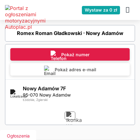
Wystaw za 0 zł
Romex Roman Gładkowski ⋅ Nowy Adamów
Pokaż numer
Pokaż adres e-mail
Nowy Adamów 7F
95-070 Nowy Adamów
Łódzkie, Zgierski
Ogłoszenia