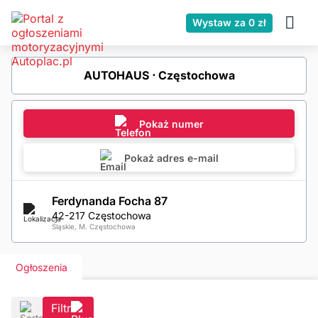
Wystaw za 0 zł
AUTOHAUS ⋅ Częstochowa
Pokaż numer
Pokaż adres e-mail
Ferdynanda Focha 87
42-217 Częstochowa
Śląskie, M. Częstochowa
Ogłoszenia
Filtr