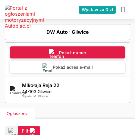
Wystaw za 0 zł
DW Auto ⋅ Gliwice
Pokaż numer
Pokaż adres e-mail
Mikołaja Reja 22
44-103 Gliwice
Śląskie, M. Gliwice
Ogłoszenia
Filtr