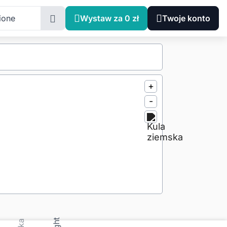
ione
Wystaw za 0 zł
Twoje konto
+
-