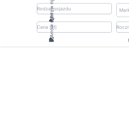
Rodzaj pojazdu
Mar
Cena
[zł
]
Roczn