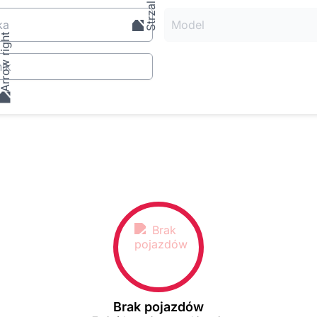
ka
Model
ik
Brak pojazdów