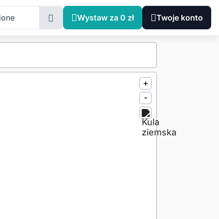
ione
Wystaw za 0 zł
Twoje konto
+
-