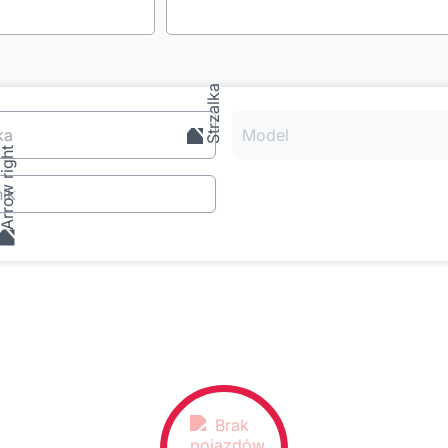
ka
Model
ik