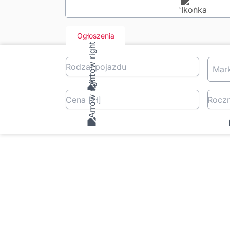
Ogłoszenia
Rodzaj pojazdu
Mar
Cena
[zł
]
Roczn