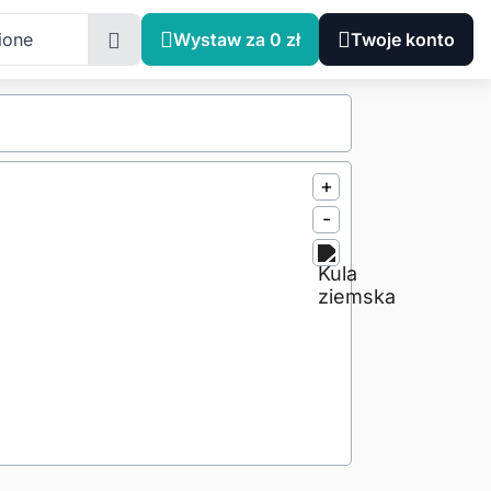
ione
Wystaw za 0 zł
Twoje konto
+
-