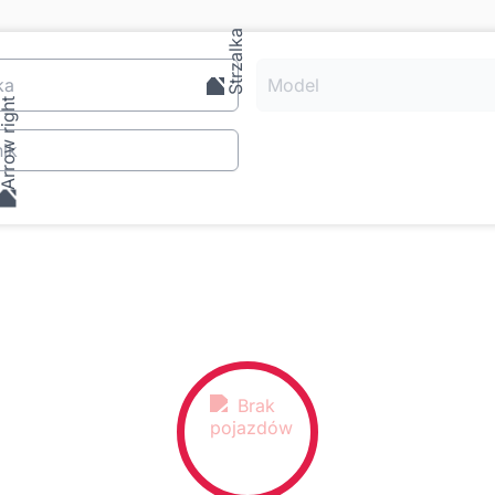
ka
Model
ik