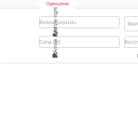
Ogłoszenia
Rodzaj pojazdu
Mar
Cena
[zł
]
Roczn