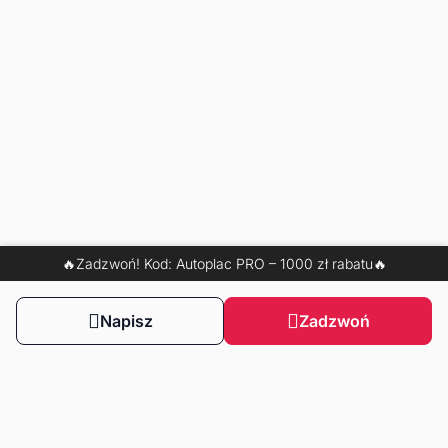
🔥Zadzwoń! Kod: Autoplac PRO – 1000 zł rabatu🔥
Napisz
Zadzwoń