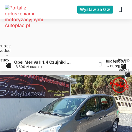
Wystaw za 0 zł
Opel Meriva II 1.4 Czujniki Parkowania Przód Tył Półskóra Klimatronik ZADBANA /nr 209/
18 500 zł
BRUTTO
1 z 32