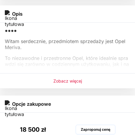
Opis
●●●●
Witam serdecznie, przedmiotem sprzedaży jest Opel
Meriva.
To niezawodne i przestronne Opel, które idealnie spra
wdzi się zarówno w codziennym użytkowaniu, jak i na
dłuższych trasa
Zobacz więcej
Opcje zakupowe
18 500 zł
Zaproponuj cenę