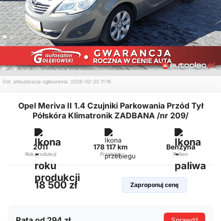
Ost. aktualizacja ogłoszenia: 2026-02-25 11:16
Opel Meriva II 1.4 Czujniki Parkowania Przód Tył
Półskóra Klimatronik ZADBANA /nr 209/
2011
178 117 km
Benzyna
Rok produkcji
Przebieg
Paliwo
18 500 zł
Zaproponuj cenę
Rata od 294 zł
Sprawdź