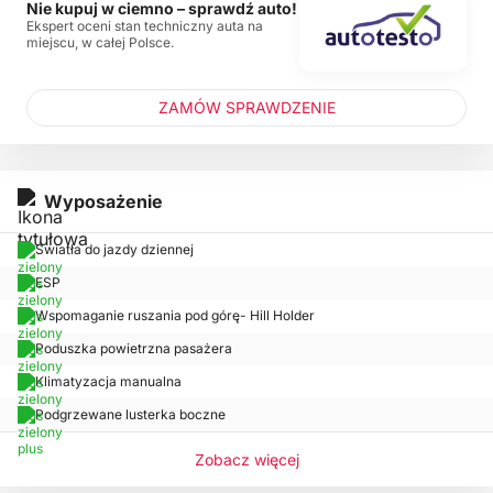
Nie kupuj w ciemno – sprawdź auto!
Ekspert oceni stan techniczny auta na
miejscu, w całej Polsce.
ZAMÓW SPRAWDZENIE
Wyposażenie
Światła do jazdy dziennej
ESP
Wspomaganie ruszania pod górę- Hill Holder
Poduszka powietrzna pasażera
Klimatyzacja manualna
Podgrzewane lusterka boczne
Zobacz więcej