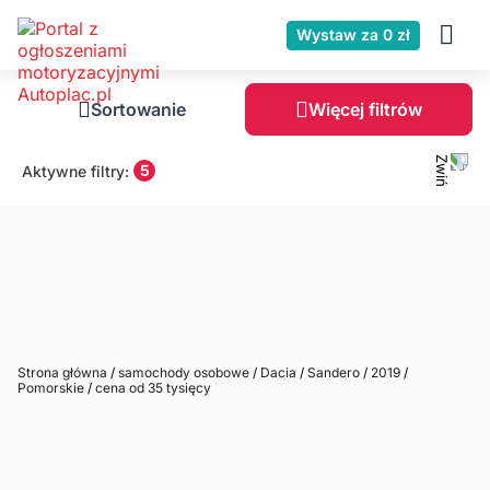
Wystaw za 0 zł
Sortowanie
Więcej filtrów
5
Aktywne filtry:
Strona główna
/
samochody osobowe
/
Dacia
/
Sandero
/
2019
/
Pomorskie
/
cena od 35 tysięcy