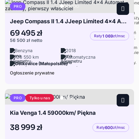
PRO
Jeep Compass II 1.4 JJeep Limited 4x4 Automat – zadbany, pierwszy właściciel
69 495 zł
Raty
1 069
zł/msc
56 500 zł
netto
Benzyna
2018
128 550 km
Automatyczna
Golkowice (Małopolskie)
Ogłoszenie prywatne
Tylko u nas
PRO
Kia Venga 1.4 59000km/ Piękna
38 999 zł
Raty
600
zł/msc