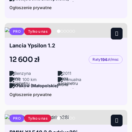
Ogłoszenie prywatne
Tylko u nas
PRO
Lancia Ypsilon 1.2
12 600 zł
Raty
194
zł/msc
Benzyna
2011
132 100 km
Manualna
Kraków (Małopolskie)
Ogłoszenie prywatne
Tylko u nas
PRO