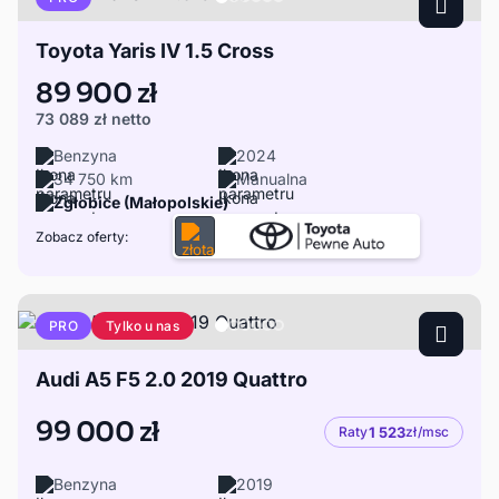
Toyota Yaris IV 1.5 Cross
89 900 zł
73 089 zł
netto
Benzyna
2024
34 750 km
Manualna
Zgłobice (Małopolskie)
Zobacz oferty:
Tylko u nas
PRO
Audi A5 F5 2.0 2019 Quattro
99 000 zł
Raty
1 523
zł/msc
Benzyna
2019