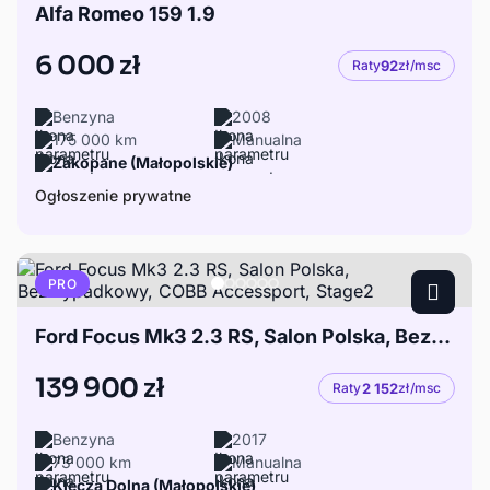
Alfa Romeo 159 1.9
6 000 zł
Raty
92
zł/msc
Benzyna
2008
175 000 km
Manualna
Zakopane (Małopolskie)
Ogłoszenie prywatne
PRO
Ford Focus Mk3 2.3 RS, Salon Polska, Bezwypadkowy, COBB Accessport, Stage2
139 900 zł
Raty
2 152
zł/msc
Benzyna
2017
73 000 km
Manualna
Klecza Dolna (Małopolskie)