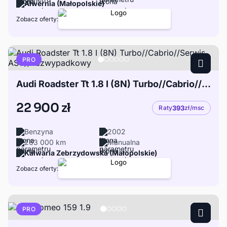
Alwernia (Małopolskie)
Zobacz oferty:
PRO
Audi Roadster Tt 1.8 I (8N) Turbo//Cabrio//Serwis ASO//Bezwypadkowy
22 900 zł
Raty
393
zł/msc
Benzyna
2002
263 000 km
Manualna
Kalwaria Zebrzydowska (Małopolskie)
Zobacz oferty:
PRO