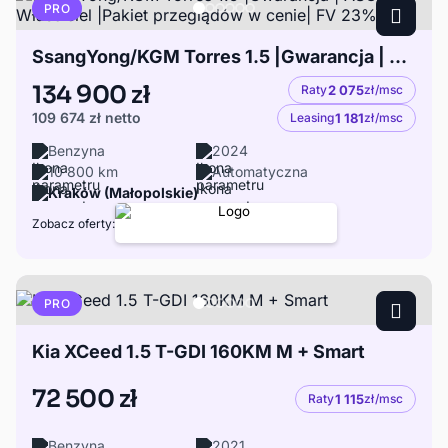
PRO
SsangYong/KGM Torres 1.5 |Gwarancja | ASO | 1 Właściciel |Pakiet przeglądów w cenie| FV 23% |
134 900 zł
Raty
2 075
zł/msc
109 674 zł
netto
Leasing
1 181
zł/msc
Benzyna
2024
10 800 km
Automatyczna
Kraków (Małopolskie)
Zobacz oferty:
PRO
Kia XCeed 1.5 T-GDI 160KM M + Smart
72 500 zł
Raty
1 115
zł/msc
Benzyna
2021