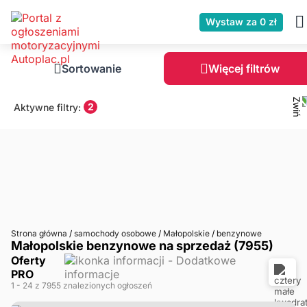
Wystaw za 0 zł
Sortowanie
Więcej filtrów
2
Aktywne filtry:
Strona główna
/
samochody osobowe
/
Małopolskie
/
benzynowe
Małopolskie benzynowe na sprzedaż (7955)
Oferty
PRO
1
- 24
z 7955 znalezionych ogłoszeń