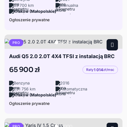
35 700 km
Manualna
Kraków (Małopolskie)
Ogłoszenie prywatne
PRO
Audi Q5 2.0 2.0T 4X4 TFSI z instalacją BRC
65 900 zł
Raty
1 014
zł/msc
Benzyna
2016
231 756 km
Automatyczna
Kraków (Małopolskie)
Ogłoszenie prywatne
PRO