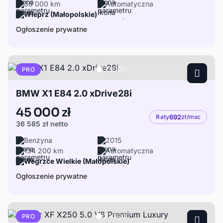
36 000 km
Automatyczna
Wieprz (Małopolskie)
Ogłoszenie prywatne
PRO
BMW X1 E84 2.0 xDrive28i
45 000 zł
Raty
692
zł/msc
36 585 zł
netto
Benzyna
2015
134 200 km
Automatyczna
Wegrzce Wielkie (Małopolskie)
Ogłoszenie prywatne
PRO