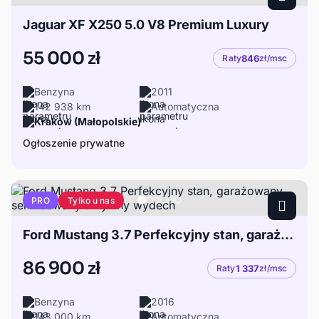
Jaguar XF X250 5.0 V8 Premium Luxury
55 000 zł
Raty
846
zł/msc
Benzyna
2011
142 938 km
Automatyczna
Kraków (Małopolskie)
Ogłoszenie prywatne
Tylko u nas
PRO
Ford Mustang 3.7 Perfekcyjny stan, garażowany serwisowany aktywny wydech
86 900 zł
Raty
1 337
zł/msc
Benzyna
2016
143 000 km
Automatyczna