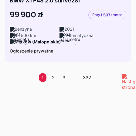
BMW X1 F48 2.0 sdrive28i
99 900 zł
Raty
1 537
zł/msc
Benzyna
2021
85 500 km
Automatyczna
Mętków (Małopolskie)
Ogłoszenie prywatne
1
2
3
...
332