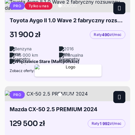
Tylko u nas
PRO
Toyota Aygo II 1.0 Wave 2 fabryczny rozsuwany dach
31 900 zł
Raty
490
zł/msc
Benzyna
2016
145 000 km
Manualna
Więcławice Stare (Małopolskie)
Zobacz oferty:
PRO
Mazda CX-50 2.5 PREMIUM 2024
129 500 zł
Raty
1 992
zł/msc