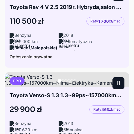
Toyota Rav 4 V 2.5 2019r. Hybryda,salon polska, 1 właściciel
110 500 zł
Raty
1 700
zł/msc
Benzyna
2018
107 000 km
Automatyczna
Babice (Małopolskie)
Ogłoszenie prywatne
PRO
Toyota Verso-S 1.3 1.3~99ps~157000km~Klima~Elektryka~Kamera
29 900 zł
Raty
463
zł/msc
Benzyna
2013
157 629 km
Manualna