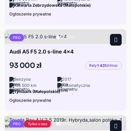
Kalwaria Zebrzydowska (Małopolskie)
Ogłoszenie prywatne
PRO
Audi A5 F5 2.0 s-line 4x4
93 000 zł
Raty
1 431
zł/msc
Benzyna
2017
105 500 km
Automatyczna
Tymbark (Małopolskie)
Ogłoszenie prywatne
Tylko u nas
PRO