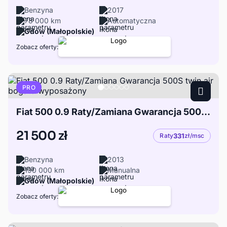
Benzyna
2017
78 000 km
Automatyczna
Gdów (Małopolskie)
Zobacz oferty:
PRO
Fiat 500 0.9 Raty/Zamiana Gwarancja 500S twin air bogato wyposażony
21 500 zł
Raty
331
zł/msc
Benzyna
2013
190 000 km
Manualna
Gdów (Małopolskie)
Zobacz oferty: