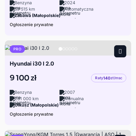
Benzyna
2024
59 515 km
Automatyczna
Zabawa (Małopolskie)
Ogłoszenie prywatne
PRO
Hyundai i30 I 2.0
9 100 zł
Raty
140
zł/msc
Benzyna
2007
261 000 km
Manualna
Olkusz (Małopolskie)
Ogłoszenie prywatne