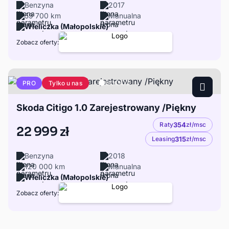
Benzyna
2017
59 700 km
Manualna
Wieliczka (Małopolskie)
Zobacz oferty:
Tylko u nas
PRO
Skoda Citigo 1.0 Zarejestrowany /Piękny
Raty
354
zł/msc
22 999 zł
Leasing
315
zł/msc
Benzyna
2018
120 000 km
Manualna
Wieliczka (Małopolskie)
Zobacz oferty: