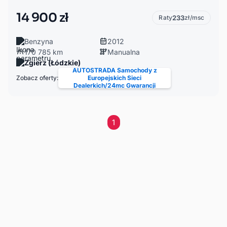
14 900 zł
Raty
233
zł/msc
Benzyna
2012
170 785 km
Manualna
Zgierz (Łódzkie)
AUTOSTRADA Samochody z
Zobacz oferty:
Europejskich Sieci
Dealerkich/24mc Gwarancji
1