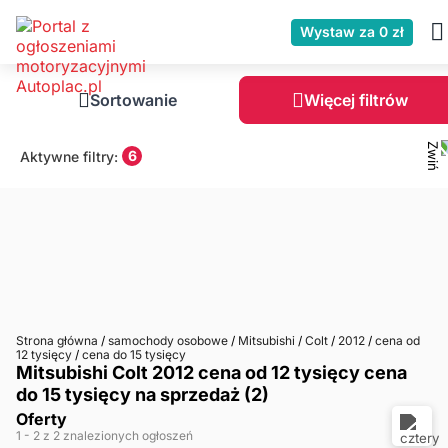
Wystaw za 0 zł
Sortowanie
Więcej filtrów
6
Aktywne filtry:
Strona główna
/
samochody osobowe
/
Mitsubishi
/
Colt
/
2012
/
cena od
12 tysięcy
/
cena do 15 tysięcy
Mitsubishi Colt 2012 cena od 12 tysięcy cena
do 15 tysięcy na sprzedaż (2)
Oferty
1
- 2
z 2 znalezionych ogłoszeń