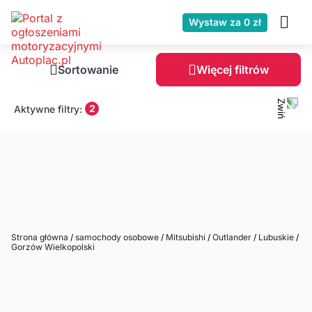
Wystaw za 0 zł
Sortowanie
Więcej filtrów
2
Aktywne filtry:
Strona główna
/
samochody osobowe
/
Mitsubishi
/
Outlander
/
Lubuskie
/
Gorzów Wielkopolski