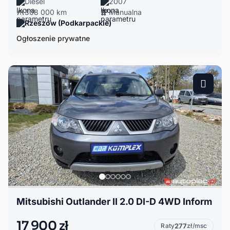
Diesel
2007
308 000 km
Manualna
Rzeszów (Podkarpackie)
Ogłoszenie prywatne
Mitsubishi Outlander II 2.0 DI-D 4WD Inform
17 900 zł
Raty
277
zł/msc