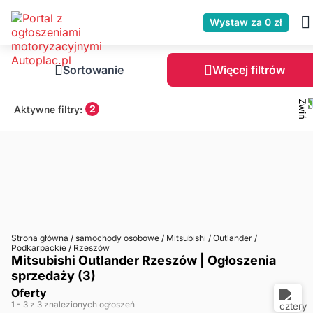
Wystaw za 0 zł
Sortowanie
Więcej filtrów
2
Aktywne filtry:
Strona główna
/
samochody osobowe
/
Mitsubishi
/
Outlander
/
Podkarpackie
/
Rzeszów
Mitsubishi Outlander Rzeszów | Ogłoszenia
sprzedaży (3)
Oferty
1
- 3
z 3 znalezionych ogłoszeń