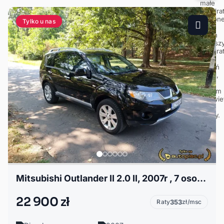
Tylko u nas
Mitsubishi Outlander II 2.0 II, 2007r , 7 osobowy Bogata wersja
22 900 zł
Raty
353
zł/msc