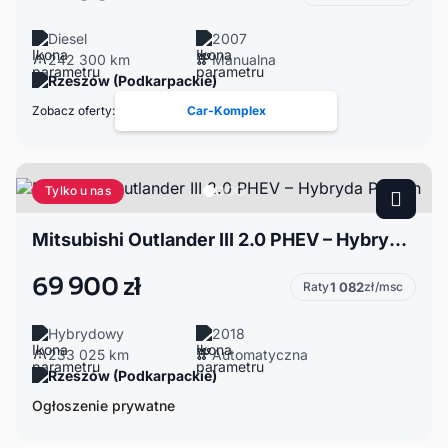
Diesel
2007
242 300 km
Manualna
Rzeszów (Podkarpackie)
Zobacz oferty:
Car-Komplex
Tylko u nas
Mitsubishi Outlander III 2.0 PHEV – Hybryda Plug-In
69 900 zł
Raty
1 082
zł/msc
Hybrydowy
2018
233 025 km
Automatyczna
Rzeszów (Podkarpackie)
Ogłoszenie prywatne