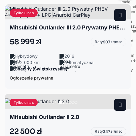
Tylko u nas
Mitsubishi Outlander III 2.0 Prywatny PHEV 4x4|Hybryda + LPG|Android CarPlay
58 999 zł
Raty
907
zł/msc
Hybrydowy
2016
322 000 km
Automatyczna
Chęciny (Świętokrzyskie)
Ogłoszenie prywatne
Tylko u nas
Mitsubishi Outlander II 2.0
22 500 zł
Raty
347
zł/msc