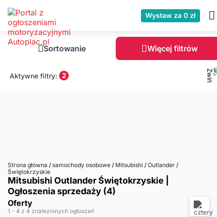
Wystaw za 0 zł
Sortowanie
Więcej filtrów
2
Aktywne filtry:
Strona główna
/
samochody osobowe
/
Mitsubishi
/
Outlander
/
Świętokrzyskie
Mitsubishi Outlander Świętokrzyskie |
Ogłoszenia sprzedaży (4)
Oferty
1
- 4
z 4 znalezionych ogłoszeń