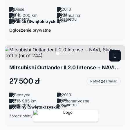
Diesel
2010
345 000 km
Manualna
Kielce (Świętokrzyskie)
Ogłoszenie prywatne
Mitsubishi Outlander II 2.0 Intense + NAVI, Skóra Toffie (nr of 244)
27 500 zł
Raty
424
zł/msc
Benzyna
2010
216 985 km
Automatyczna
Celiny (Świętokrzyskie)
Zobacz oferty: